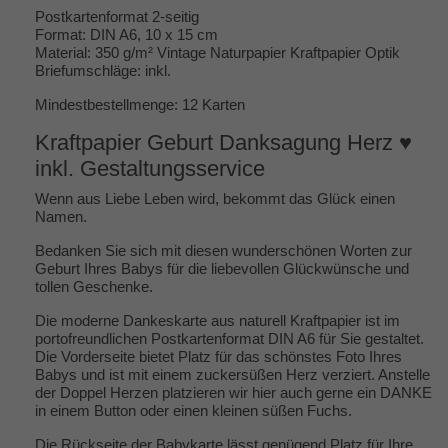
Postkartenformat 2-seitig
Format: DIN A6, 10 x 15 cm
Material: 350 g/m² Vintage Naturpapier Kraftpapier Optik
Briefumschläge: inkl.
Mindestbestellmenge: 12 Karten
Kraftpapier Geburt Danksagung Herz ♥
inkl. Gestaltungsservice
Wenn aus Liebe Leben wird, bekommt das Glück einen
Namen.
Bedanken Sie sich mit diesen wunderschönen Worten zur
Geburt Ihres Babys für die liebevollen Glückwünsche und
tollen Geschenke.
Die moderne Dankeskarte aus naturell Kraftpapier ist im
portofreundlichen Postkartenformat DIN A6 für Sie gestaltet.
Die Vorderseite bietet Platz für das schönstes Foto Ihres
Babys und ist mit einem zuckersüßen Herz verziert. Anstelle
der Doppel Herzen platzieren wir hier auch gerne ein DANKE
in einem Button oder einen kleinen süßen Fuchs.
Die Rückseite der Babykarte lässt genügend Platz für Ihre