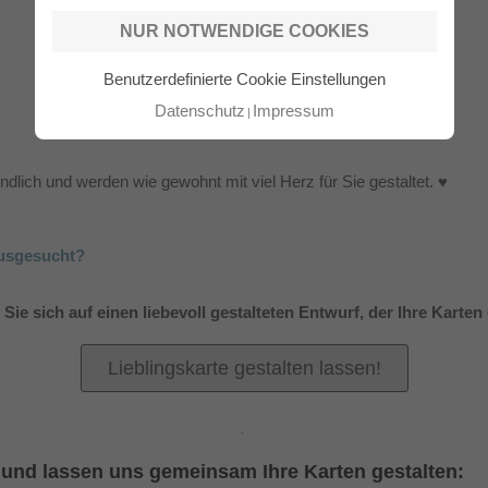
NUR NOTWENDIGE COOKIES
Benutzerdefinierte Cookie Einstellungen
Datenschutz
Impressum
indlich und werden wie gewohnt mit viel Herz für Sie gestaltet. ♥
ausgesucht?
 Sie sich auf einen liebevoll gestalteten Entwurf, der Ihre Karten
Lieblingskarte gestalten lassen!
te und lassen uns gemeinsam Ihre Karten gestalten: