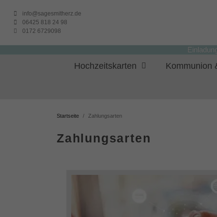
info@sagesmitherz.de
06425 818 24 98
0172 6729098
Einladun
Hochzeitskarten
Kommunion &
Startseite
Zahlungsarten
Zahlungsarten