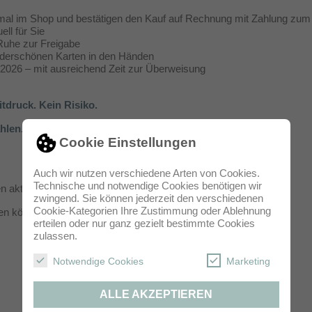
ormal im Shop und bestätigen den Kauf auf Rechnung mit Zahlung zum
ell für Sie
 Ruhe zur Freigabe
nderschönen Karten in den Händen
.2026 – mit ausreichend Zeit zur Überweisung
tdruck. Kein Risiko.
hlen. ♥
Cookie Einstellungen
Auch wir nutzen verschiedene Arten von Cookies.
Technische und notwendige Cookies benötigen wir
aktuell leider nicht zur Verfügung.
zwingend. Sie können jederzeit den verschiedenen
Cookie-Kategorien Ihre Zustimmung oder Ablehnung
en können, bieten wir Ihnen diese flexible Zahlungslösung an.
erteilen oder nur ganz gezielt bestimmte Cookies
zulassen.
Notwendige Cookies
Marketing
ALLE AKZEPTIEREN