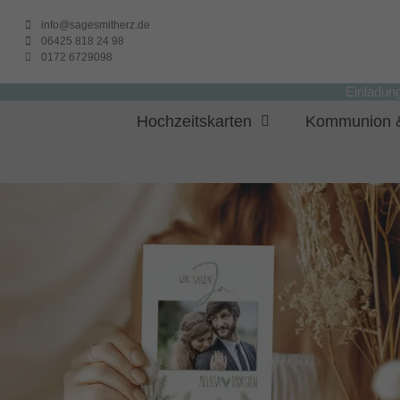
info@sagesmitherz.de
06425 818 24 98
0172 6729098
Einladun
Hochzeitskarten
Kommunion &