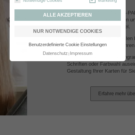
Notwendige Cookies
Marketing
IHR RUNDUM-SORGLOS-PA
ALLE AKZEPTIEREN
Mit meinem professionellen u
sind Sie grenzenlos flexibel.
NUR NOTWENDIGE COOKIES
Ich gestalte Ihre individuelle
Benutzerdefinierte Cookie Einstellungen
ganz persönlich nach all Ihr
Datenschutz
Impressum
Sie müssen kein Grafikprogra
Schriften oder Farbwahl ause
Gestaltung Ihrer Karten für Si
Erfahre mehr übe