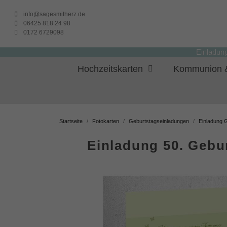
info@sagesmitherz.de
06425 818 24 98
0172 6729098
Einladun
Hochzeitskarten
Kommunion &
Startseite
Fotokarten
Geburtstagseinladungen
Einladung 
Einladung 50. Gebu