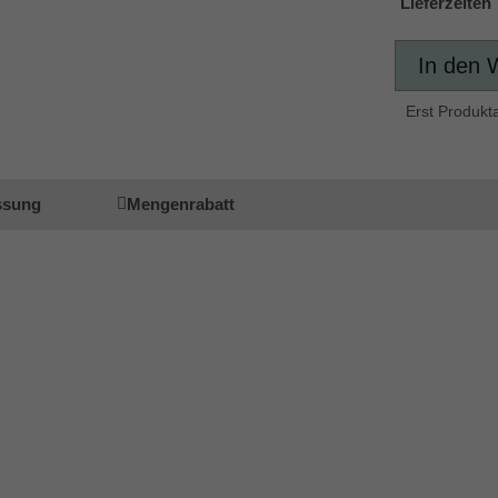
Lieferzeiten
In den 
Erst Produkt
ssung
Mengenrabatt