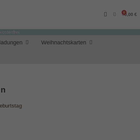
0,00 €
ostenfrei
nladungen
Weihnachtskarten
ün
eburtstag