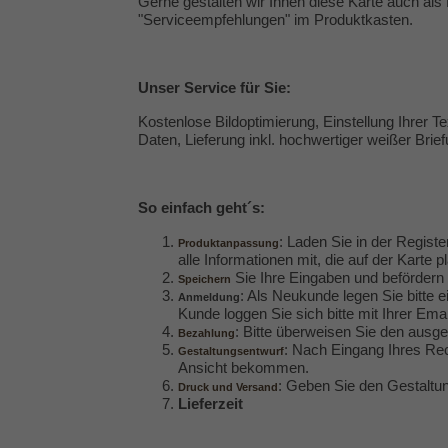
Gerne gestalten wir Ihnen diese Karte auch als 
"
Serviceempfehlungen
" im Produktkasten.
Unser
Service
für Sie:
Kostenlose Bildoptimierung, Einstellung Ihrer 
Daten, Lieferung inkl. hochwertiger weißer Brie
So einfach geht´s:
: Laden Sie in der Registe
Produktanpassung
alle Informationen mit, die auf der Karte p
Sie Ihre Eingaben und befördern 
Speichern
: Als Neukunde legen Sie bitte e
Anmeldung
Kunde loggen Sie sich bitte mit Ihrer Em
: Bitte überweisen Sie den aus
Bezahlung
: Nach Eingang Ihres Rec
Gestaltungsentwurf
Ansicht bekommen.
: Geben Sie den Gestaltun
Druck und Versand
Lieferzeit