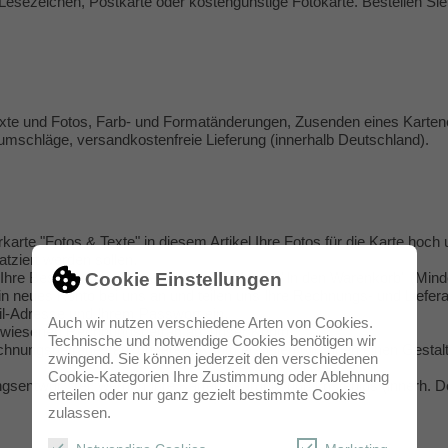
Lesezeichen, Postkarte oder kostengünstige Fotokarte. Bestellen Sie 
Texte und Fotos, Farb- und Formatänderungen, Zusenden eines Karten
fumschläge, versandkostenfreie Lieferung (innerhalb Deutschland).
rkarte "Fotos & Texte" in diesem Artikel Ihre Fotos für die Karte hoch 
latziert werden sollen.
Cookie Einstellungen
Ihre Bestellung in der gewünschten Menge "In den Warenkorb" (Minde
in neues Konto bei uns an und teilen uns Ihre Rechnungs- und Lieferad
ail-Adresse und Ihrem Passwort ein.
Auch wir nutzen verschiedene Arten von Cookies.
gewiesenen Rechnungsbetrag auf unser Konto.
Technische und notwendige Cookies benötigen wir
hnungsbetrages auf unserem Konto erstellen wir Ihnen einen Gestalt
zwingend. Sie können jederzeit den verschiedenen
Cookie-Kategorien Ihre Zustimmung oder Ablehnung
gsentwurf frei, werden Ihre Karten gedruckt und kostenlos (innerh. D
erteilen oder nur ganz gezielt bestimmte Cookies
zulassen.