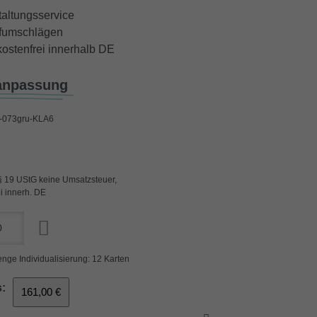
taltungsservice
iefumschlägen
ostenfrei innerhalb DE
anpassung
073gru-KLA6
§ 19 UStG keine Umsatzsteuer,
i innerh. DE
nge Individualisierung: 12 Karten
:
161,00 €