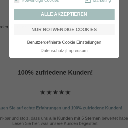
Notwendige Cookies
Marketing
ALLE AKZEPTIEREN
inden Sie in unserem Infokasten unter
Bestellablauf
.
NUR NOTWENDIGE COOKIES
Benutzerdefinierte Cookie Einstellungen
Datenschutz
Impressum
100% zufriedene Kunden!
★★★★★
auen Sie auf echte Erfahrungen und 100% zufriedene Kunden!
ankbar und stolz, dass uns
alle Kunden mit 5 Sternen
bewertet habe
Lesen Sie hier, was unsere Kunden begeistert: