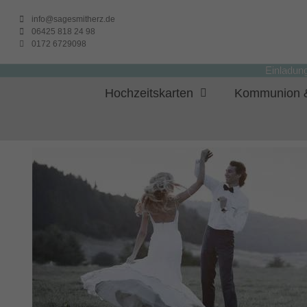
info@sagesmitherz.de
06425 818 24 98
0172 6729098
Einladun
Hochzeitskarten
Kommunion &