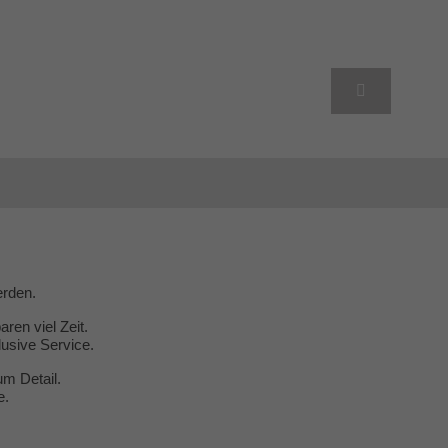
erden.
ren viel Zeit.
usive Service.
um Detail.
e.