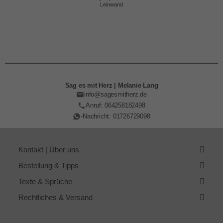
Leinwand
Sag es mit Herz | Melanie Lang
info@sagesmitherz.de
Anruf: 064258182498
-Nachricht: 01726729098
Kontakt | Über uns
Bestellung & Tipps
Texte & Sprüche
Rechtliches & Versand