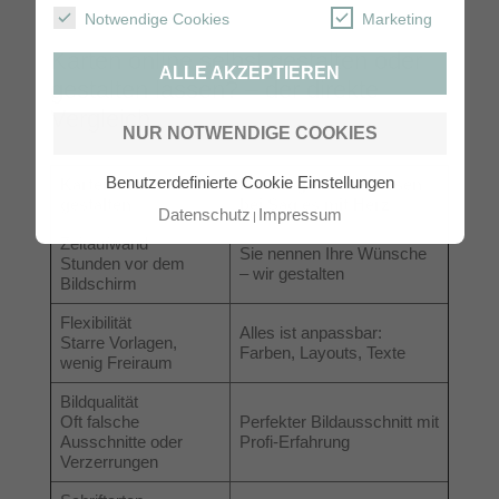
Notwendige Cookies
Marketing
Karten online selbst gestalten oder
ALLE AKZEPTIEREN
gestalten lassen? – der direkte
Vergleich
NUR NOTWENDIGE COOKIES
Benutzerdefinierte Cookie Einstellungen
Karten selbst
Karten gestalten lassen
gestalten
bei Sag es mit Herz
Datenschutz
Impressum
Zeitaufwand
Sie nennen Ihre Wünsche
Stunden vor dem
– wir gestalten
Bildschirm
Flexibilität
Alles ist anpassbar:
Starre Vorlagen,
Farben, Layouts, Texte
wenig Freiraum
Bildqualität
Oft falsche
Perfekter Bildausschnitt mit
Ausschnitte oder
Profi-Erfahrung
Verzerrungen