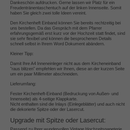
Dankeschön aufdrucken. Gerne lassen wir Platz für ein
Freudentränentaschentuch auf der linken Innenseite. Somit
haben Sie gleich zwei tolle Ideen vereint.
Den Kirchenheft Einband können Sie bereits rechtzeitig bei
uns bestellen. Da das Gespräch mit dem Pfarrer
erfahrungsgemäß erst kurz vor der Hochzeit statt findet, sind
sie sehr flexibel und können die besprochenen Details
schnell selbst in Ihrem Word Dokument abändern.
Kleiner Tipp:
Damit Ihre A4 Inneneinleger nicht aus dem Kircheneinband
"raus blitzen" empfehlen wir Ihnen, diese an der kurzen Seite
um ein paar Millimeter abschneiden.
Lieferumfang:
Fester Kirchenheft-Einband (Bedruckung von Außen- und
Innenseite) als 4-seitige Klappkarte.
Nicht enthalten sind die Inlays (Einlegeblätter) und auch nicht
die dekorierte Spitze oder der Lasercut.
Upgrade mit Spitze oder Lasercut:
Passend zu Ihrer wundervollen Vintage Hochzeitspapeterie