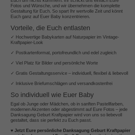
Euch um nichts kümmern: Ihr schickt uns einfach Eure
Fotos und Wünsche, und wir übernehmen die komplette
Gestaltung für Euch. So spart Ihr wertvolle Zeit und könnt
Euch ganz auf Euer Baby konzentrieren.
Vorteile, die Euch entlasten
✓ Hochwertige Babykarten auf Naturpapier im Vintage-
Kraftpapier-Look
✓ Postkartenformat, portofreundlich und edel zugleich
✓ Viel Platz für Bilder und persönliche Worte
✓ Gratis Gestaltungsservice – individuell, flexibel & liebevoll
✓ Inklusive Briefumschlägen und versandkostenfrei
So individuell wie Euer Baby
Egal ob Junge oder Mädchen, ob in sanften Pastellfarben,
modernen Akzenten oder abgestimmt auf Eure Fotos – jede
Danksagung Geburt Kraftpapier wird von uns so liebevoll
gestaltet, dass sie perfekt zu Euch passt.
♥ Jetzt Eure persönliche Danksagung Geburt Kraftpapier