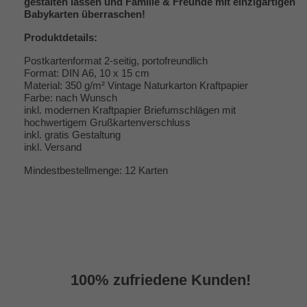
gestalten lassen und Familie & Freunde mit einzigartigen
Babykarten überraschen!
Produktdetails:
Postkartenformat 2-seitig, portofreundlich
Format: DIN A6, 10 x 15 cm
Material: 350 g/m² Vintage Naturkarton Kraftpapier
Farbe: nach Wunsch
inkl. modernen Kraftpapier Briefumschlägen mit
hochwertigem Grußkartenverschluss
inkl. gratis Gestaltung
inkl. Versand
Mindestbestellmenge: 12 Karten
100% zufriedene Kunden!