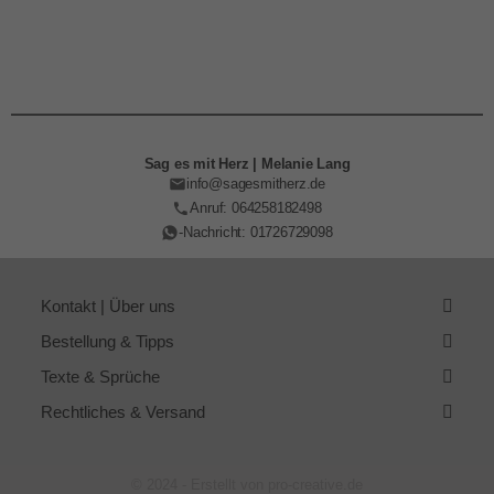
Sag es mit Herz | Melanie Lang
info@sagesmitherz.de
Anruf: 064258182498
-Nachricht: 01726729098
Kontakt | Über uns
Bestellung & Tipps
Texte & Sprüche
Rechtliches & Versand
© 2024 - Erstellt von pro-creative.de