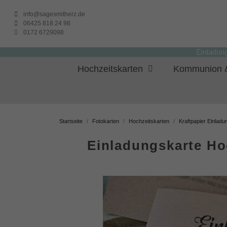
info@sagesmitherz.de
06425 818 24 98
0172 6729098
Einladun
Hochzeitskarten
Kommunion &
Startseite
Fotokarten
Hochzeitskarten
Kraftpapier Einlad
Einladungskarte Ho