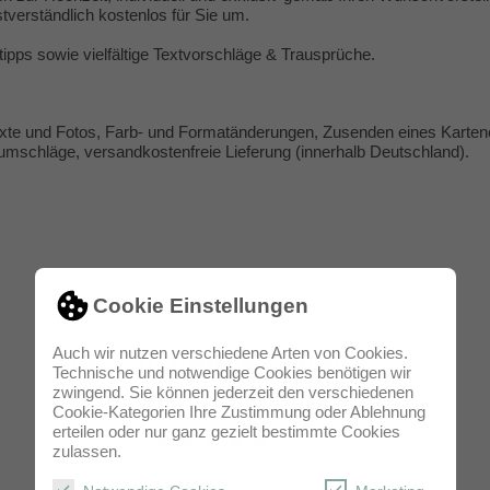
tverständlich kostenlos für Sie um.
tipps
sowie vielfältige
Textvorschläge & Trausprüche
.
Texte und Fotos, Farb- und Formatänderungen, Zusenden eines Karten
fumschläge, versandkostenfreie Lieferung (innerhalb Deutschland).
Cookie Einstellungen
Auch wir nutzen verschiedene Arten von Cookies.
100% zufriedene Kunden!
Technische und notwendige Cookies benötigen wir
zwingend. Sie können jederzeit den verschiedenen
Cookie-Kategorien Ihre Zustimmung oder Ablehnung
erteilen oder nur ganz gezielt bestimmte Cookies
★★★★★
zulassen.