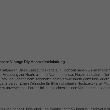
sere Vintage Diy Hochzeitseinladung...
aftpapier. Diese Einladungskarte zur Hochzeit haben wir im modernen 
en: Einladung zur Hcohzeit, Ihre Namen und das Hochzeitsdatum. Der
s Foto und / oder einem schönen Spruch sowie Ihrem ganz individuelle
anz persönlichen Wünsche für IHre individuelle Hochzeitskarte. Mit v
unverwechselbaren Unikat, die einen kleinen Vorgeschmack auf Ihre
gen zur Hochzeit, individuell und exklusiv gemäß Ihren Wunschvorste