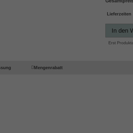
Gesamtpreis
Lieferzeiten
In den 
Erst Produkt
ssung
Mengenrabatt