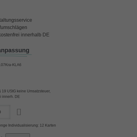
taltungsservice
iefumschlägen
ostenfrei innerhalb DE
anpassung
107Kra-KLA6
§ 19 UStG keine Umsatzsteuer,
i innerh. DE
nge Individualisierung: 12 Karten