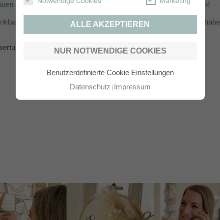
Notwendige Cookies
Marketing
auen Sie auf echte Erfahrungen und 100% zufriedene Kunden!
ankbar und stolz, dass uns
alle Kunden mit 5 Sternen
bewertet habe
ALLE AKZEPTIEREN
Lesen Sie hier, was unsere Kunden begeistert:
ertungen Geprüfter Webshop
&
Google Rezensionen ansehen
NUR NOTWENDIGE COOKIES
Benutzerdefinierte Cookie Einstellungen
Datenschutz
Impressum