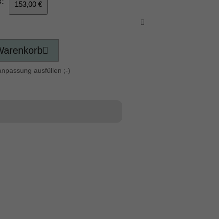
:
153,00 €
Warenkorb
anpassung ausfüllen ;-)