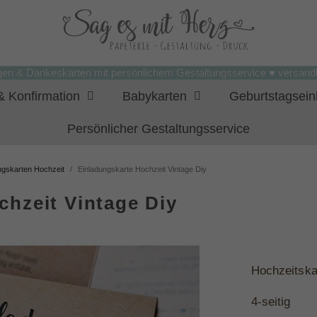
gen & Dankeskarten mit persönlichem Gestaltungsservice ♥ versandk
 Konfirmation
Babykarten
Geburtstagsei
Persönlicher Gestaltungsservice
ungskarten Hochzeit
Einladungskarte Hochzeit Vintage Diy
chzeit Vintage Diy
Hochzeitska
4-
seitig