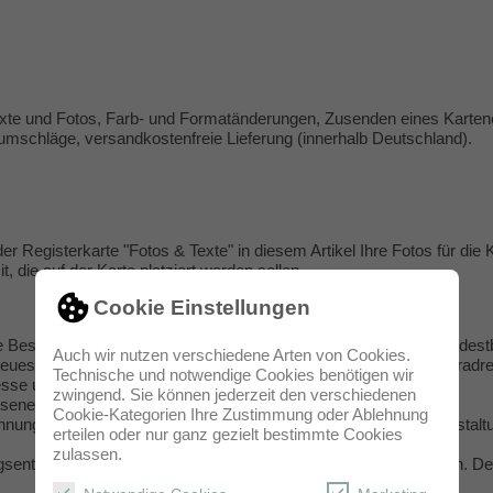
Texte und Fotos, Farb- und Formatänderungen, Zusenden eines Karten
fumschläge, versandkostenfreie Lieferung (innerhalb Deutschland).
der Registerkarte "Fotos & Texte" in diesem Artikel Ihre Fotos für die 
t, die auf der Karte platziert werden sollen.
Cookie Einstellungen
e Bestellung in der gewünschten Menge "In den Warenkorb" (Mindestb
Auch wir nutzen verschiedene Arten von Cookies.
neues Konto bei uns an und teilen uns Ihre Rechnungs- und Lieferadres
Technische und notwendige Cookies benötigen wir
resse und Ihrem Passwort ein.
zwingend. Sie können jederzeit den verschiedenen
iesenen Rechnungsbetrag auf unser Konto.
Cookie-Kategorien Ihre Zustimmung oder Ablehnung
nungsbetrages auf unserem Konto erstellen wir Ihnen einen Gestaltu
erteilen oder nur ganz gezielt bestimmte Cookies
zulassen.
sentwurf frei, werden Ihre Karten gedruckt und kostenlos (innerh. De