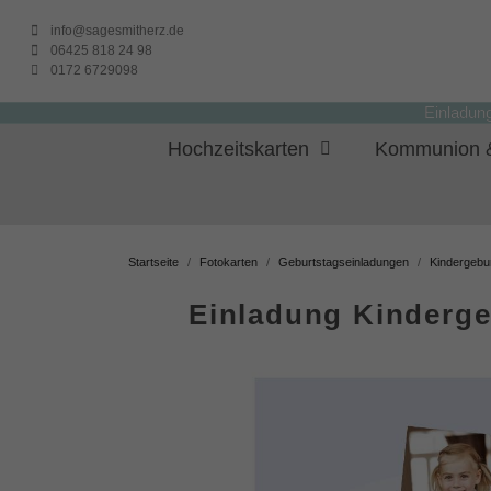
info@sagesmitherz.de
06425 818 24 98
0172 6729098
Einladun
Hochzeitskarten
Kommunion &
Startseite
Fotokarten
Geburtstagseinladungen
Kindergebu
Einladung Kinderg