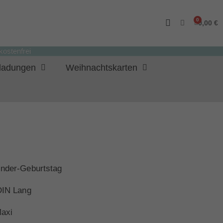
0,00 €
ostenfrei
nladungen
Weihnachtskarten
inder-Geburtstag
 DIN Lang
axi