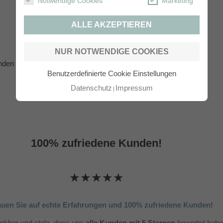
Notwendige Cookies
Marketing
ALLE AKZEPTIEREN
NUR NOTWENDIGE COOKIES
inden Sie in unserem Infokasten unter
Bestellablauf
.
Benutzerdefinierte Cookie Einstellungen
Datenschutz
Impressum
100% zufriedene Kunden!
★★★★★
auen Sie auf echte Erfahrungen und 100% zufriedene Kunden!
ankbar und stolz, dass uns
alle Kunden mit 5 Sternen
bewertet habe