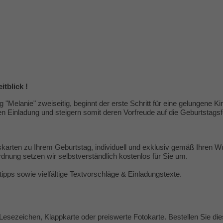
tblick !
 "Melanie" zweiseitig, beginnt der erste Schritt für eine gelungene 
n Einladung und steigern somit deren Vorfreude auf die Geburtstagsf
skarten zu Ihrem Geburtstag, individuell und exklusiv gemäß Ihren W
nung setzen wir selbstverständlich kostenlos für Sie um.
tipps
sowie vielfältige
Textvorschläge & Einladungstexte
.
Lesezeichen, Klappkarte oder preiswerte Fotokarte. Bestellen Sie dies