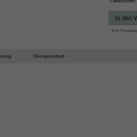
Lieferzeiten
In den 
Erst Produkt
ssung
Mengenrabatt