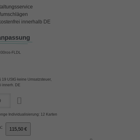
taltungsservice
iefumschlägen
ostenfrei innerhalb DE
anpassung
030ros-FLDL
§ 19 UStG keine Umsatzsteuer,
i innerh. DE
nge Individualisierung: 12 Karten
:
115,50 €