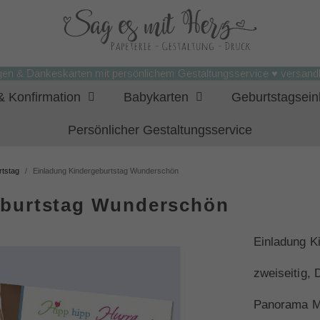
gen & Dankeskarten mit persönlichem Gestaltungsservice ♥ versandk
 Konfirmation
Babykarten
Geburtstagsei
Persönlicher Gestaltungsservice
rtstag
Einladung Kindergeburtstag Wunderschön
eburtstag Wunderschön
Einladung K
zweiseitig,
Panorama M