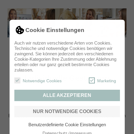
Cookie Einstellungen
Auch wir nutzen verschiedene Arten von Cookies.
Technische und notwendige Cookies benötigen wir
zwingend. Sie können jederzeit den verschiedenen
Cookie-Kategorien Ihre Zustimmung oder Ablehnung
erteilen oder nur ganz gezielt bestimmte Cookies
zulassen.
Individuelle Gestaltung
Notwendige Cookies
Marketing
inklusive!
ALLE AKZEPTIEREN
Machen Sie sich keine Gedanken um Schriftgrößen,
NUR NOTWENDIGE COOKIES
Bildausschnitte und die passenden Farben. Wir übernehmen
das alles für Sie und gestalten Ihre
Benutzerdefinierte Cookie Einstellungen
Datenschutz
Impressum