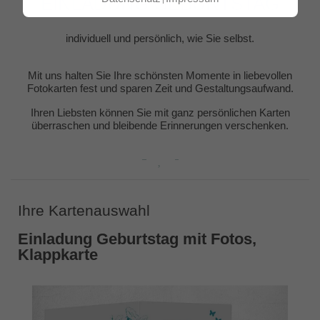
EINLADUNG GEBURTSTAG
individuell und persönlich, wie Sie selbst.
Mit uns halten Sie Ihre schönsten Momente in liebevollen
Fotokarten fest und sparen Zeit und Gestaltungsaufwand.
Ihren Liebsten können Sie mit ganz persönlichen Karten
überraschen und bleibende Erinnerungen verschenken.
Ihre Kartenauswahl
Einladung Geburtstag mit Fotos,
Klappkarte