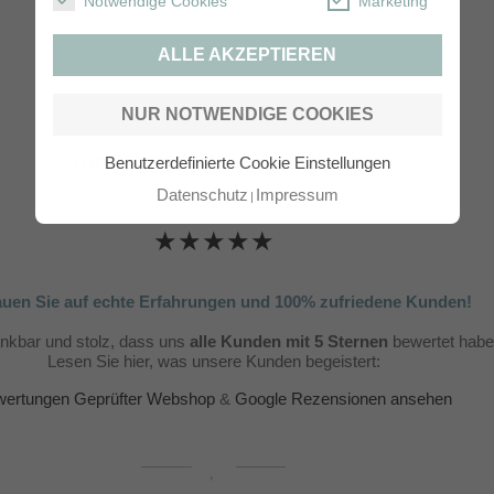
Notwendige Cookies
Marketing
ALLE AKZEPTIEREN
NUR NOTWENDIGE COOKIES
100% zufriedene Kunden!
Benutzerdefinierte Cookie Einstellungen
Datenschutz
Impressum
★★★★★
auen Sie auf echte Erfahrungen und 100% zufriedene Kunden!
ankbar und stolz, dass uns
alle Kunden mit 5 Sternen
bewertet habe
Lesen Sie hier, was unsere Kunden begeistert:
ertungen Geprüfter Webshop
&
Google Rezensionen ansehen