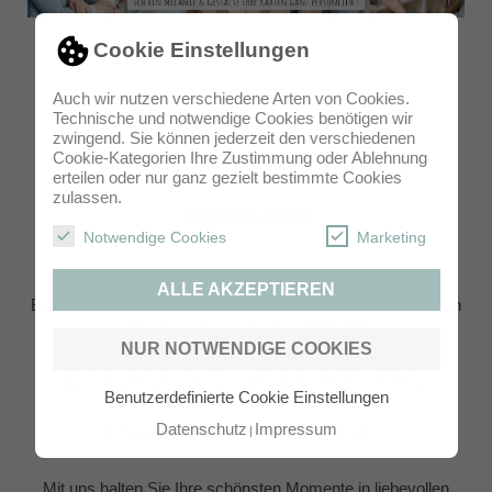
Cookie Einstellungen
Auch wir nutzen verschiedene Arten von Cookies.
Technische und notwendige Cookies benötigen wir
zwingend. Sie können jederzeit den verschiedenen
Cookie-Kategorien Ihre Zustimmung oder Ablehnung
Individuelle Gestaltung
erteilen oder nur ganz gezielt bestimmte Cookies
zulassen.
inklusive!
Notwendige Cookies
Marketing
Machen Sie sich keine Gedanken um Schriftgrößen,
ALLE AKZEPTIEREN
Bildausschnitte und die passenden Farben. Wir übernehmen
das alles für Sie und gestalten Ihre
NUR NOTWENDIGE COOKIES
EINLADUNG GEBURTSTAG
Benutzerdefinierte Cookie Einstellungen
Datenschutz
Impressum
individuell und persönlich, wie Sie selbst.
Mit uns halten Sie Ihre schönsten Momente in liebevollen