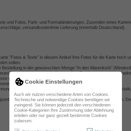
Texte und Fotos, Farb- und Formatänderungen, Zusenden eines Karten
fumschläge, versandkostenfreie Lieferung (innerhalb Deutschland).
arte "Fotos & Texte" in diesem Artikel Ihre Fotos für die Karte hoch un
rden sollen.
e Bestellung in der gewünschten Menge "In den Warenkorb" (Mindestb
neues Konto bei uns an und teilen uns Ihre Rechnungs- und Lieferadres
resse und Ihrem Passwort ein.
Cookie Einstellungen
iesenen Rechnungsbetrag auf unser Konto.
nungsbetrages auf unserem Konto erstellen wir Ihnen einen Gestaltu
Auch wir nutzen verschiedene Arten von Cookies.
sentwurf frei, werden Ihre Karten gedruckt und kostenlos (innerh. De
Technische und notwendige Cookies benötigen wir
zwingend. Sie können jederzeit den verschiedenen
Cookie-Kategorien Ihre Zustimmung oder Ablehnung
erteilen oder nur ganz gezielt bestimmte Cookies
zulassen.