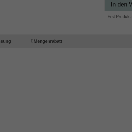
In den 
Erst Produkt
ssung
Mengenrabatt