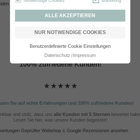
Notwendige Cookies
Marketing
inden Sie in unserem Infokasten unter
Bestellablauf
.
ALLE AKZEPTIEREN
NUR NOTWENDIGE COOKIES
Benutzerdefinierte Cookie Einstellungen
Datenschutz
Impressum
100% zufriedene Kunden!
★★★★★
auen Sie auf echte Erfahrungen und 100% zufriedene Kunden!
ankbar und stolz, dass uns
alle Kunden mit 5 Sternen
bewertet habe
Lesen Sie hier, was unsere Kunden begeistert:
ertungen Geprüfter Webshop
&
Google Rezensionen ansehen