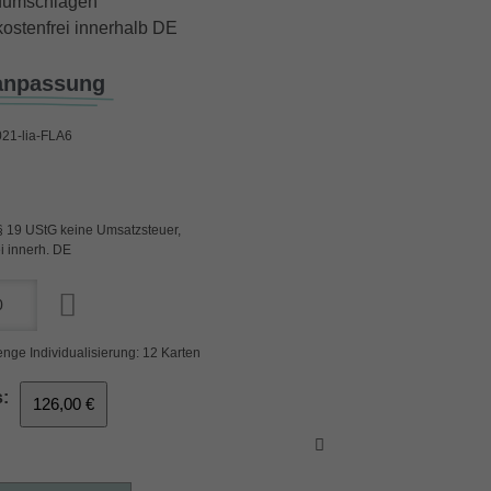
iefumschlägen
ostenfrei innerhalb DE
anpassung
21-lia-FLA6
§ 19 UStG keine Umsatzsteuer,
i innerh. DE
nge Individualisierung: 12 Karten
:
126,00 €