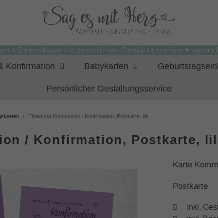
gen & Dankeskarten mit persönlichem Gestaltungsservice ♥ versandk
 Konfirmation
Babykarten
Geburtstagsei
Persönlicher Gestaltungsservice
gskarten
Einladung Kommunion / Konfirmation, Postkarte, lila
 / Konfirmation, Postkarte, li
Karte Kommu
Postkarte
Inkl. Ges