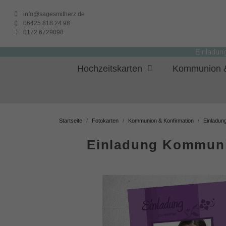
info@sagesmitherz.de
06425 818 24 98
0172 6729098
Einladun
Hochzeitskarten
Kommunion &
Startseite
Fotokarten
Kommunion & Konfirmation
Einladun
Einladung Kommunion