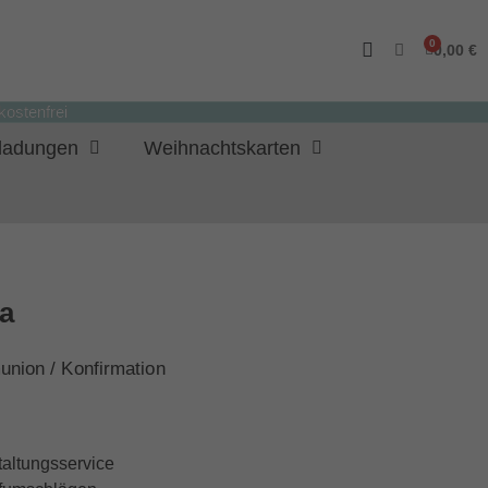
0,00 €
ostenfrei
nladungen
Weihnachtskarten
la
nion / Konfirmation
taltungsservice