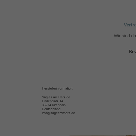
Vertr
Wir sind d
Bew
Herstellerinformation:
Sag es mit Herz.de
Lindenplatz 14
35274 Kirchhain
Deutschland
info@sagesmitherz.de