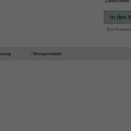
Lieferzeiten
In den 
Erst Produkt
ssung
Mengenrabatt