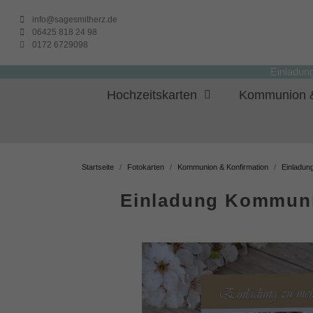
info@sagesmitherz.de
06425 818 24 98
0172 6729098
Einladun
Hochzeitskarten
Kommunion &
Startseite
Fotokarten
Kommunion & Konfirmation
Einladun
Einladung Kommunio