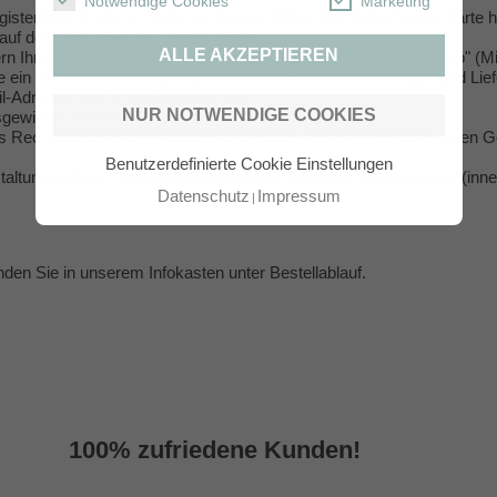
Notwendige Cookies
Marketing
gisterkarte "Fotos & Texte" in diesem Artikel Ihre Fotos für die Karte 
auf der Karte platziert werden sollen.
ALLE AKZEPTIEREN
rn Ihre Bestellung in der gewünschten Menge "In den Warenkorb" (Mi
e ein neues Konto bei uns an und teilen uns Ihre Rechnungs- und Liefe
ail-Adresse und Ihrem Passwort ein.
NUR NOTWENDIGE COOKIES
usgewiesenen Rechnungsbetrag auf unser Konto.
s Rechnungsbetrages auf unserem Konto erstellen wir Ihnen einen Ge
Benutzerdefinierte Cookie Einstellungen
altungsentwurf frei, werden Ihre Karten gedruckt und kostenlos (inne
Datenschutz
Impressum
inden Sie in unserem Infokasten unter
Bestellablauf
.
100% zufriedene Kunden!