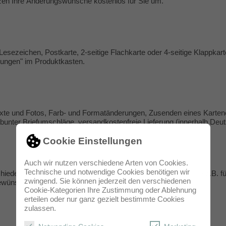
zen Ihre Änderungswünsche kostenlos für Sie um.
Lesezeichen, Postkarte, 2-seitige Flachkarte oder 4-seitige Klappkar
lungen
" im Produktkasten.
Texte und Fotos, Farb- und Formatänderungen, Zusenden eines Karten
r bunter Briefumschläge, versandkostenfreie Lieferung (innerhalb Deu
Cookie Einstellungen
Auch wir nutzen verschiedene Arten von Cookies.
Technische und notwendige Cookies benötigen wir
hiedenen Textvarianten erhalten. Somit können Sie Ihre Gäste z.B. fü
zwingend. Sie können jederzeit den verschiedenen
 gewünschten Einzelmengen sowie die zwei Daten der Feier mit.
Cookie-Kategorien Ihre Zustimmung oder Ablehnung
erteilen oder nur ganz gezielt bestimmte Cookies
zulassen.