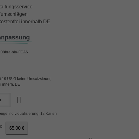
taltungsservice
iefumschlägen
ostenfrei innerhalb DE
anpassung
008bra-bla-FOA6
§ 19 UStG keine Umsatzsteuer,
i innerh. DE
nge Individualisierung: 12 Karten
:
65,00 €