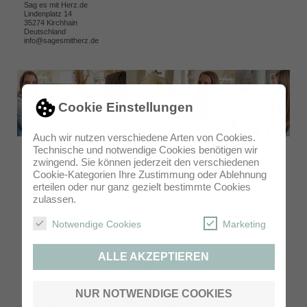
Sag es mit Herz.de
Lindenplatz 14
35274 Kirchhain
Deutschland
info@sagesmitherz.de
Cookie Einstellungen
Auch wir nutzen verschiedene Arten von Cookies.
Technische und notwendige Cookies benötigen wir
zwingend. Sie können jederzeit den verschiedenen
Cookie-Kategorien Ihre Zustimmung oder Ablehnung
erteilen oder nur ganz gezielt bestimmte Cookies
zulassen.
Notwendige Cookies
Marketing
Individuelle Gestaltung
inklusive!
ALLE AKZEPTIEREN
NUR NOTWENDIGE COOKIES
Machen Sie sich keine Gedanken um Schriftgrößen,