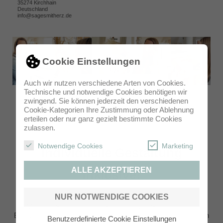
35274 Kirchhain
Deutschland
info@sagesmitherz.de
Cookie Einstellungen
Auch wir nutzen verschiedene Arten von Cookies.
Technische und notwendige Cookies benötigen wir
zwingend. Sie können jederzeit den verschiedenen
Cookie-Kategorien Ihre Zustimmung oder Ablehnung
erteilen oder nur ganz gezielt bestimmte Cookies
zulassen.
Notwendige Cookies
Marketing
Individuelle Gestaltung
ALLE AKZEPTIEREN
inklusive!
NUR NOTWENDIGE COOKIES
Machen Sie sich keine Gedanken um Schriftgrößen,
Bildausschnitte und die passenden Farben. Wir übernehmen
Benutzerdefinierte Cookie Einstellungen