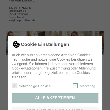
Herstellerinformation:
Sag es mit Herz.de
Lindenplatz 14
35274 Kirchhain
Deutschland
info@sagesmitherz.de
Cookie Einstellungen
Auch wir nutzen verschiedene Arten von Cookies.
Technische und notwendige Cookies benötigen wir
zwingend. Sie können jederzeit den verschiedenen
Cookie-Kategorien Ihre Zustimmung oder Ablehnung
erteilen oder nur ganz gezielt bestimmte Cookies
zulassen.
Notwendige Cookies
Marketing
Individuelle Gestaltung
inklusive!
ALLE AKZEPTIEREN