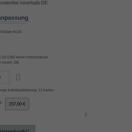
ostenfrei innerhalb DE
anpassung
033apr-KLDL
§ 19 UStG keine Umsatzsteuer,
i innerh. DE
nge Individualisierung: 12 Karten
:
157,00 €
Warenkorb