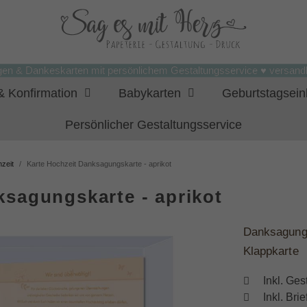
gen & Dankeskarten mit persönlichem Gestaltungsservice ♥ versandk
 Konfirmation
Babykarten
Geburtstagsei
Persönlicher Gestaltungsservice
zeit
Karte Hochzeit Danksagungskarte - aprikot
ksagungskarte - aprikot
Danksagung
Klappkarte
Inkl. Ges
Inkl. Br