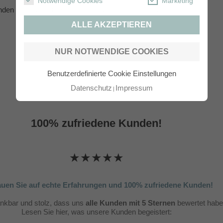
Notwendige Cookies
Marketing
inden Sie in unserem Infokasten unter
Bestellablauf
.
ALLE AKZEPTIEREN
NUR NOTWENDIGE COOKIES
Benutzerdefinierte Cookie Einstellungen
Datenschutz
Impressum
100% zufriedene Kunden!
★★★★★
auen Sie auf echte Erfahrungen und 100% zufriedene Kunden!
ankbar und stolz, dass uns
alle Kunden mit 5 Sternen
bewertet habe
Lesen Sie hier, was unsere Kunden begeistert: