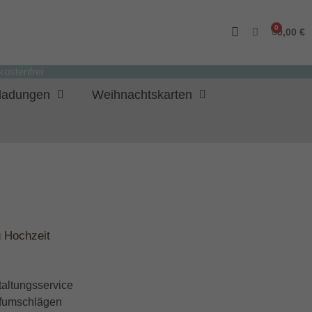
0,00 €
ostenfrei
nladungen
Weihnachtskarten
 Hochzeit
taltungsservice
iefumschlägen