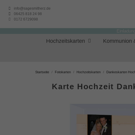
info@sagesmitherz.de
06425 818 24 98
0172 6729098
Einladun
Hochzeitskarten
Kommunion &
Startseite
Fotokarten
Hochzeitskarten
Dankeskarten Hoch
Karte Hochzeit Dan