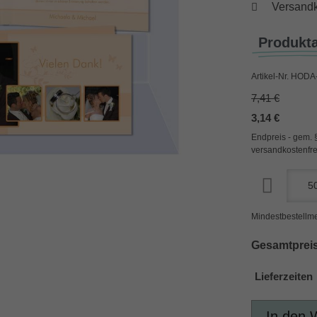
Versandk
Produkt
Artikel-Nr.
HODA-
7,41 €
3,14 €
Endpreis - gem. 
versandkostenfre
Mindestbestellme
Gesamtpreis
Lieferzeiten
In den 