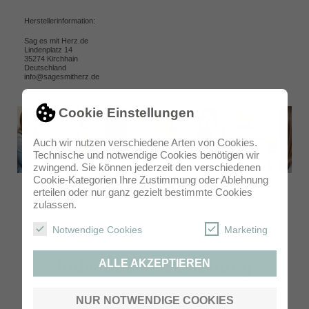
Herstellerinformation:
Sag es mit Herz.de
Lindenplatz 14
35274 Kirchhain
Deutschland
info@sagesmitherz.de
Cookie Einstellungen
Auch wir nutzen verschiedene Arten von Cookies.
Technische und notwendige Cookies benötigen wir
zwingend. Sie können jederzeit den verschiedenen
Cookie-Kategorien Ihre Zustimmung oder Ablehnung
erteilen oder nur ganz gezielt bestimmte Cookies
zulassen.
Notwendige Cookies
Marketing
Individuelle Gestaltung
ALLE AKZEPTIEREN
inklusive!
NUR NOTWENDIGE COOKIES