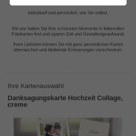
individuell und persönlich, wie Sie selbst.
Mit uns halten Sie Ihre schönsten Momente in liebevollen
Fotokarten fest und sparen Zeit und Gestaltungsaufwand.
Ihren Liebsten können Sie mit ganz persönlichen Karten
überraschen und bleibende Erinnerungen verschenken.
Ihre Kartenauswahl
Danksagungskarte Hochzeit Collage,
creme