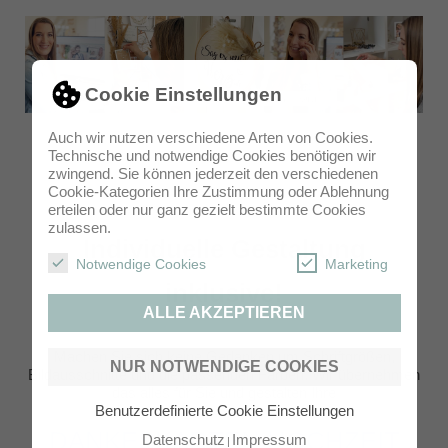
Cookie Einstellungen
Auch wir nutzen verschiedene Arten von Cookies.
Technische und notwendige Cookies benötigen wir
zwingend. Sie können jederzeit den verschiedenen
Cookie-Kategorien Ihre Zustimmung oder Ablehnung
erteilen oder nur ganz gezielt bestimmte Cookies
zulassen.
Individuelle Gestaltung
Notwendige Cookies
Marketing
inklusive!
ALLE AKZEPTIEREN
Machen Sie sich keine Gedanken um Schriftgrößen,
NUR NOTWENDIGE COOKIES
Bildausschnitte und die passenden Farben. Wir übernehmen
das alles für Sie und gestalten Ihre
Benutzerdefinierte Cookie Einstellungen
DANKESKARTEN HOCHZEIT
Datenschutz
Impressum