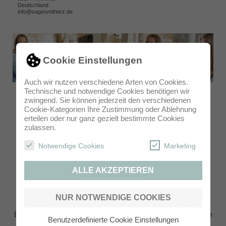
Deutschland
info@sagesmitherz.de
Cookie Einstellungen
Auch wir nutzen verschiedene Arten von Cookies.
Technische und notwendige Cookies benötigen wir
zwingend. Sie können jederzeit den verschiedenen
Cookie-Kategorien Ihre Zustimmung oder Ablehnung
erteilen oder nur ganz gezielt bestimmte Cookies
zulassen.
Notwendige Cookies
Marketing
Individuelle Gestaltung
inklusive!
ALLE AKZEPTIEREN
NUR NOTWENDIGE COOKIES
Machen Sie sich keine Gedanken um Schriftgrößen,
Bildausschnitte und die passenden Farben. Wir übernehmen
Benutzerdefinierte Cookie Einstellungen
das alles für Sie und gestalten Ihre