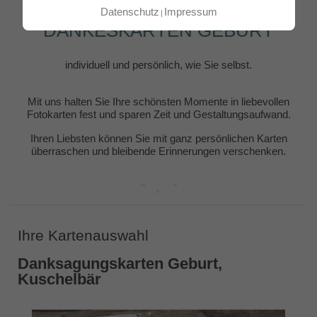
Datenschutz
Impressum
DANKESKARTEN GEBURT
individuell und persönlich, wie Sie selbst.
Mit uns halten Sie Ihre schönsten Momente in liebevollen
Fotokarten fest und sparen Zeit und Gestaltungsaufwand.
Ihren Liebsten können Sie mit ganz persönlichen Karten
überraschen und bleibende Erinnerungen verschenken.
Ihre Kartenauswahl
Danksagungskarten Geburt,
Kuschelbär