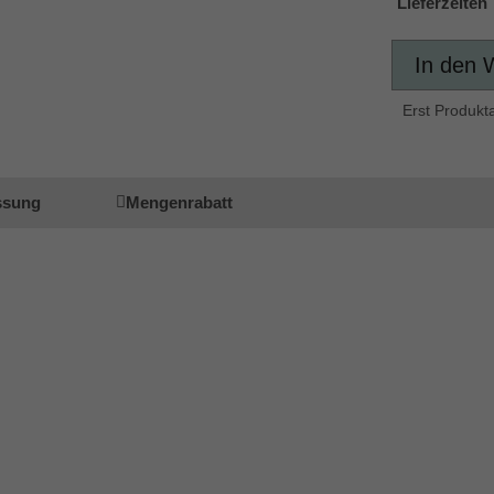
Lieferzeiten
In den 
Erst Produkt
ssung
Mengenrabatt