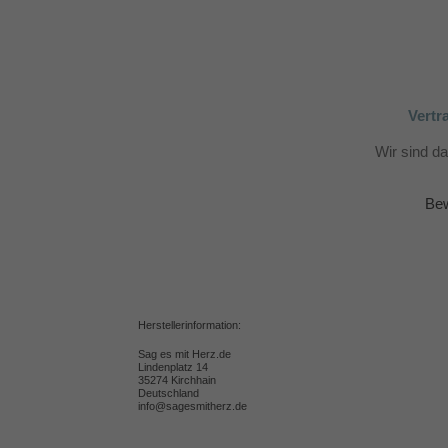
Vertr
Wir sind d
Bew
Herstellerinformation:
Sag es mit Herz.de
Lindenplatz 14
35274 Kirchhain
Deutschland
info@sagesmitherz.de