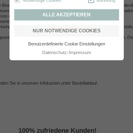
Notwendige Cookies
Marketing
e Bestellung in der gewünschten Menge "In den Warenkorb" (Mindestb
neues Konto bei uns an und teilen uns Ihre Rechnungs- und Lieferadres
ALLE AKZEPTIEREN
resse und Ihrem Passwort ein.
iesenen Rechnungsbetrag auf unser Konto.
nungsbetrages auf unserem Konto erstellen wir Ihnen einen Gestaltu
NUR NOTWENDIGE COOKIES
sentwurf frei, werden Ihre Karten gedruckt und kostenlos (innerh. De
Benutzerdefinierte Cookie Einstellungen
Datenschutz
Impressum
inden Sie in unserem Infokasten unter
Bestellablauf
.
100% zufriedene Kunden!