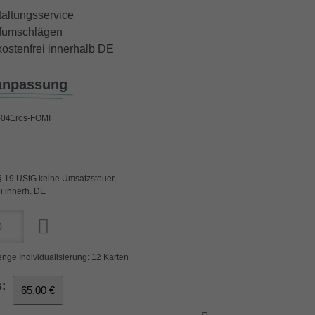
taltungsservice
iefumschlägen
ostenfrei innerhalb DE
anpassung
041ros-FOMI
§ 19 UStG keine Umsatzsteuer,
i innerh. DE
nge Individualisierung: 12 Karten
:
65,00 €