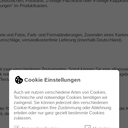
Lesezeichen, Postkarte, 2-seitige Flachkarte oder 4-seitige Klappkar
lungen
" im Produktkasten.
Texte und Fotos, Farb- und Formatänderungen, Zusenden eines Karten
fumschläge, versandkostenfreie Lieferung (innerhalb Deutschland).
t zwei verschiedenen Textvarianten. Somit können Sie eine allgeme
mit extra Text bei Ihrer Hebamme, Frauenarzt, Geburtsklinik abgeben
Cookie Einstellungen
extvarianten mit.
Auch wir nutzen verschiedene Arten von Cookies.
Technische und notwendige Cookies benötigen wir
zwingend. Sie können jederzeit den verschiedenen
Cookie-Kategorien Ihre Zustimmung oder Ablehnung
der Registerkarte "Fotos & Texte" in diesem Artikel Ihre Fotos für die 
erteilen oder nur ganz gezielt bestimmte Cookies
t, die auf der Karte platziert werden sollen.
zulassen.