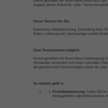
Gerne gestalten wir Ihnen diese Karte auch als 
Angabe dieser Artikel-Nr. unter "
Serviceempfeh
Unser
Service
für Sie:
Kostenlose Bildoptimierung, Einstellung Ihrer 
Daten, Lieferung inkl. hochwertiger weißer Brie
Zwei Textvarianten möglich:
Gerne gestalten wir Ihnen diese Danksagung mi
Verwandte versenden und einen speziellen Dank 
die gewünschten Einzelmengen sowie die zwei T
So einfach geht´s:
Produktanpassung
: Laden Sie in 
Abfragefeldern alle Informationen mi