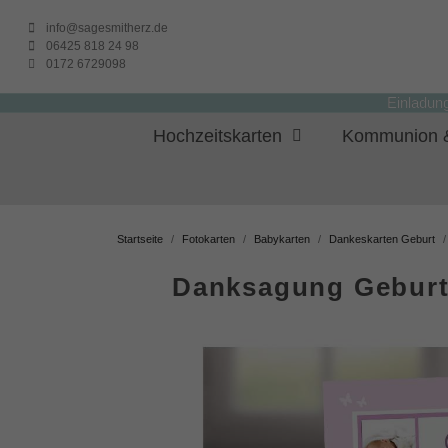
info@sagesmitherz.de
06425 818 24 98
0172 6729098
Einladun
Hochzeitskarten
Kommunion &
Startseite
Fotokarten
Babykarten
Dankeskarten Geburt
Danksagung Geburt 