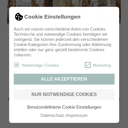
Cookie Einstellungen
Auch wir nutzen verschiedene Arten von Cookies.
Technische und notwendige Cookies benötigen wir
zwingend. Sie können jederzeit den verschiedenen
Cookie-Kategorien Ihre Zustimmung oder Ablehnung
erteilen oder nur ganz gezielt bestimmte Cookies
zulassen.
Individuelle Gestaltung
Notwendige Cookies
Marketing
inklusive!
ALLE AKZEPTIEREN
Machen Sie sich keine Gedanken um Schriftgrößen,
NUR NOTWENDIGE COOKIES
Bildausschnitte und die passenden Farben. Wir übernehmen
das alles für Sie und gestalten Ihre
Benutzerdefinierte Cookie Einstellungen
Datenschutz
Impressum
DANKESKARTEN GEBURT