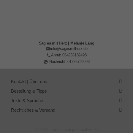
Sag es mit Herz | Melanie Lang
info@sagesmitherz.de
Anruf: 064258182498
-Nachricht: 01726729098
Kontakt | Über uns
Bestellung & Tipps
Texte & Sprüche
Rechtliches & Versand
© 2024 - Erstellt von pro-creative.de