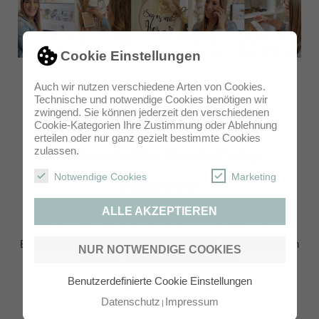
Cookie Einstellungen
Auch wir nutzen verschiedene Arten von Cookies.
Technische und notwendige Cookies benötigen wir
zwingend. Sie können jederzeit den verschiedenen
Cookie-Kategorien Ihre Zustimmung oder Ablehnung
erteilen oder nur ganz gezielt bestimmte Cookies
Individuelle Gestaltung
zulassen.
Notwendige Cookies
Marketing
inklusive!
ALLE AKZEPTIEREN
Machen Sie sich keine Gedanken um Schriftgrößen,
Bildausschnitte und die passenden Farben. Wir übernehmen
NUR NOTWENDIGE COOKIES
das alles für Sie und gestalten Ihre
Benutzerdefinierte Cookie Einstellungen
SAG ES MIT HERZ
Datenschutz
Impressum