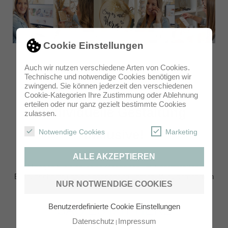
Cookie Einstellungen
Auch wir nutzen verschiedene Arten von Cookies.
Technische und notwendige Cookies benötigen wir
zwingend. Sie können jederzeit den verschiedenen
Cookie-Kategorien Ihre Zustimmung oder Ablehnung
erteilen oder nur ganz gezielt bestimmte Cookies
Individuelle Gestaltung
zulassen.
inklusive!
Notwendige Cookies
Marketing
ALLE AKZEPTIEREN
Machen Sie sich keine Gedanken um Schriftgrößen,
Bildausschnitte und die passenden Farben. Wir übernehmen
NUR NOTWENDIGE COOKIES
das alles für Sie und gestalten Ihre
Benutzerdefinierte Cookie Einstellungen
SAG ES MIT HERZ
Datenschutz
Impressum