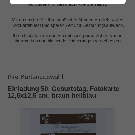
individuell und persönlich, wie Sie selbst.
Mit uns halten Sie Ihre schönsten Momente in liebevollen
Fotokarten fest und sparen Zeit und Gestaltungsaufwand.
Ihren Liebsten können Sie mit ganz persönlichen Karten
überraschen und bleibende Erinnerungen verschenken.
Ihre Kartenauswahl
Einladung 50. Geburtstag, Fotokarte
12,5x12,5 cm, braun hellblau