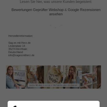
Lesen Sie hier, was unsere Kunden begeistert:
Bewertungen Geprüfter Webshop
&
Google Rezensionen
ansehen
Herstellerinformation:
Sag es mit Herz.de
Lindenplatz 14
35274 Kirchhain
Deutschland
info@sagesmitherz.de