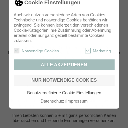
Cookie Einstellungen
Auch wir nutzen verschiedene Arten von Cookies.
Individuelle Gestaltung
Technische und notwendige Cookies benötigen wir
zwingend. Sie können jederzeit den verschiedenen
inklusive!
Cookie-Kategorien Ihre Zustimmung oder Ablehnung
erteilen oder nur ganz gezielt bestimmte Cookies
zulassen.
Machen Sie sich keine Gedanken um Schriftgrößen,
Notwendige Cookies
Marketing
Bildausschnitte und die passenden Farben. Wir übernehmen
das alles für Sie und gestalten Ihre
ALLE AKZEPTIEREN
TAUFKERZEN
NUR NOTWENDIGE COOKIES
individuell und persönlich, wie Sie selbst.
Benutzerdefinierte Cookie Einstellungen
Mit uns halten Sie Ihre schönsten Momente in liebevollen
Datenschutz
Impressum
Fotokarten fest und sparen Zeit und Gestaltungsaufwand.
Ihren Liebsten können Sie mit ganz persönlichen Karten
überraschen und bleibende Erinnerungen verschenken.