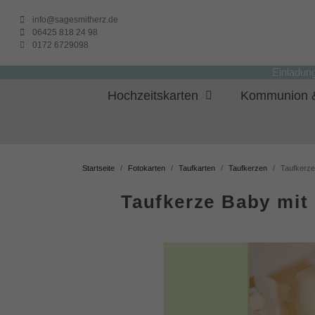
info@sagesmitherz.de
06425 818 24 98
0172 6729098
Einladun
Hochzeitskarten
Kommunion &
Startseite
Fotokarten
Taufkarten
Taufkerzen
Taufkerze
Taufkerze Baby mit 