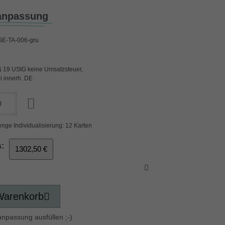
anpassung
GE-TA-006-gru
§ 19 UStG keine Umsatzsteuer,
i innerh. DE
nge Individualisierung: 12 Karten
:
1302,50 €
Warenkorb
anpassung ausfüllen ;-)