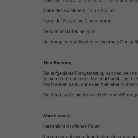
Maße des Aufklebers: 11,5 x 9,5 cm
Farbe der Kerze: weiß oder creme
Dekorationsfarbe: hellgrün
Lieferung: versandkostenfrei innerhalb Deutsch
Handhabung
:
Die aufgeklebte Fotogestaltung hält das weic
es sich um brennendes Material handelt, ist nic
Zeit brennen kann, ohne den Aufkleber zu besch
Die Kerze sollte nicht in die Nähe von Wärmeq
Warnhinweis:
Kerzenlicht ist offenes Feuer.
Kerzen nur auf einem feuerfesten Untersatz und