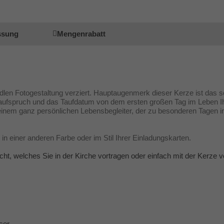
ssung
Mengenrabatt
len Fotogestaltung verziert. Hauptaugenmerk dieser Kerze ist das sc
 Taufspruch und das Taufdatum von dem ersten großen Tag im Leben I
 einem ganz persönlichen Lebensbegleiter, der zu besonderen Tagen
in einer anderen Farbe oder im Stil Ihrer Einladungskarten.
icht, welches Sie in der Kirche vortragen oder einfach mit der Kerze
ser