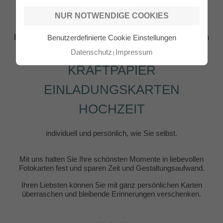
NUR NOTWENDIGE COOKIES
Machen Sie sich keine Gedanken um Schriftgrößen,
Bildausschnitte und die passenden Farben. Wir übernehmen
Benutzerdefinierte Cookie Einstellungen
das alles für Sie und gestalten Ihre
Datenschutz
Impressum
KRAFTPAPIER
EINLADUNGSKARTEN
HOCHZEIT
individuell und persönlich, wie Sie selbst.
Mit uns halten Sie Ihre schönsten Momente in liebevollen
Fotokarten fest und sparen Zeit und Gestaltungsaufwand.
Ihren Liebsten können Sie mit ganz persönlichen Karten
überraschen und bleibende Erinnerungen verschenken.