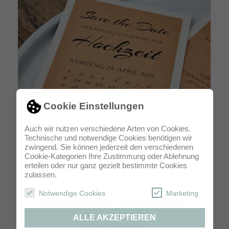
Cookie Einstellungen
Auch wir nutzen verschiedene Arten von Cookies.
Einladung Hochzeit Save the Date 2-seitig Postkarte DIN A6
Technische und notwendige Cookies benötigen wir
zwingend. Sie können jederzeit den verschiedenen
Cookie-Kategorien Ihre Zustimmung oder Ablehnung
erteilen oder nur ganz gezielt bestimmte Cookies
zulassen.
Notwendige Cookies
Marketing
Individuelle Gestaltung
ALLE AKZEPTIEREN
inklusive!