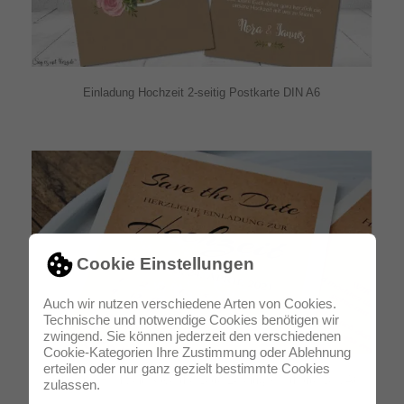
Einladung Hochzeit 2-seitig Postkarte DIN A6
Cookie Einstellungen
Auch wir nutzen verschiedene Arten von Cookies.
Technische und notwendige Cookies benötigen wir
zwingend. Sie können jederzeit den verschiedenen
Cookie-Kategorien Ihre Zustimmung oder Ablehnung
erteilen oder nur ganz gezielt bestimmte Cookies
Einladung Hochzeit Save the Date 2-seitig Postkarte DIN A6
zulassen.