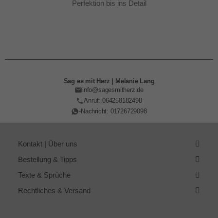
Perfektion bis ins Detail
Sag es mit Herz | Melanie Lang
info@sagesmitherz.de
Anruf: 064258182498
-Nachricht: 01726729098
Kontakt | Über uns
Bestellung & Tipps
Texte & Sprüche
Rechtliches & Versand