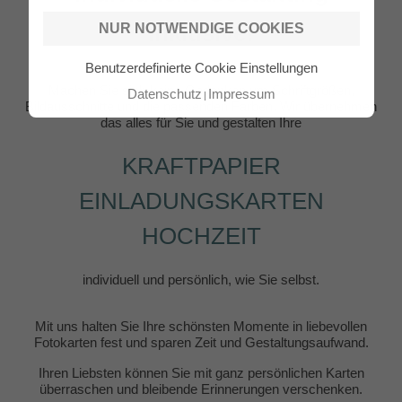
inklusive!
NUR NOTWENDIGE COOKIES
Benutzerdefinierte Cookie Einstellungen
Machen Sie sich keine Gedanken um Schriftgrößen,
Datenschutz
Impressum
Bildausschnitte und die passenden Farben. Wir übernehmen
das alles für Sie und gestalten Ihre
KRAFTPAPIER
EINLADUNGSKARTEN
HOCHZEIT
individuell und persönlich, wie Sie selbst.
Mit uns halten Sie Ihre schönsten Momente in liebevollen
Fotokarten fest und sparen Zeit und Gestaltungsaufwand.
Ihren Liebsten können Sie mit ganz persönlichen Karten
überraschen und bleibende Erinnerungen verschenken.