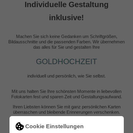
Individuelle Gestaltung
inklusive!
Machen Sie sich keine Gedanken um Schriftgrößen,
Bildausschnitte und die passenden Farben. Wir übernehmen
das alles für Sie und gestalten Ihre
GOLDHOCHZEIT
individuell und persönlich, wie Sie selbst.
Mit uns halten Sie Ihre schönsten Momente in liebevollen
Fotokarten fest und sparen Zeit und Gestaltungsaufwand.
Ihren Liebsten können Sie mit ganz persönlichen Karten
überraschen und bleibende Erinnerungen verschenken.
Cookie Einstellungen