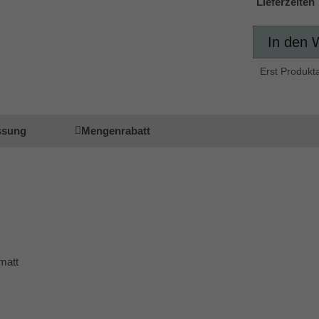
Lieferzeiten
In den 
Erst Produkt
ssung
Mengenrabatt
matt