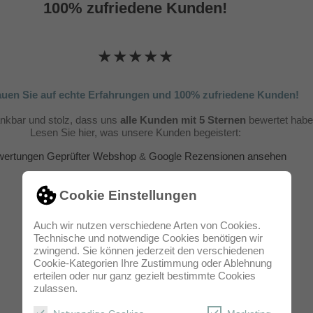
100% zufriedene Kunden!
★★★★★
auen Sie auf echte Erfahrungen und 100% zufriedene Kunden!
ankbar und stolz, dass uns
alle Kunden mit 5 Sternen
bewertet habe
Lesen Sie hier, was unsere Kunden begeistert:
ertungen Geprüfter Webshop
&
Google Rezensionen ansehen
Cookie Einstellungen
Auch wir nutzen verschiedene Arten von Cookies.
Technische und notwendige Cookies benötigen wir
zwingend. Sie können jederzeit den verschiedenen
Cookie-Kategorien Ihre Zustimmung oder Ablehnung
erteilen oder nur ganz gezielt bestimmte Cookies
zulassen.