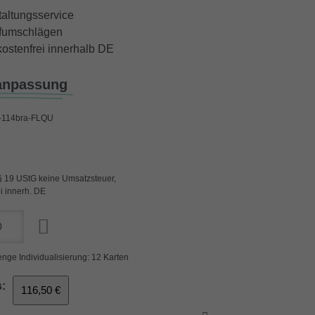
taltungsservice
iefumschlägen
ostenfrei innerhalb DE
anpassung
114bra-FLQU
§ 19 UStG keine Umsatzsteuer,
i innerh. DE
nge Individualisierung: 12 Karten
:
116,50 €