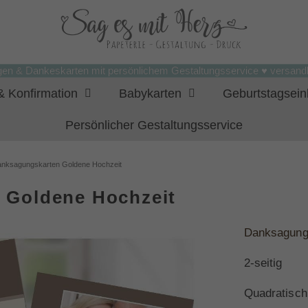
gen & Dankeskarten mit persönlichem Gestaltungsservice ♥ versandk
 Konfirmation
Babykarten
Geburtstagsei
Persönlicher Gestaltungsservice
nksagungskarten Goldene Hochzeit
 Goldene Hochzeit
Danksagung
2-seitig
Quadratisch