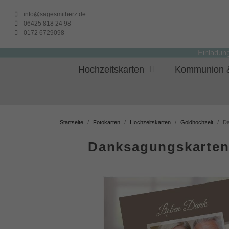
info@sagesmitherz.de
06425 818 24 98
0172 6729098
Einladun
Hochzeitskarten
Kommunion &
Startseite
Fotokarten
Hochzeitskarten
Goldhochzeit
Da
Danksagungskarten