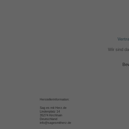
Vertr
Wir sind d
Bew
Herstellerinformation:
Sag es mit Herz.de
Lindenplatz 14
35274 Kirchhain
Deutschland
info@sagesmitherz.de