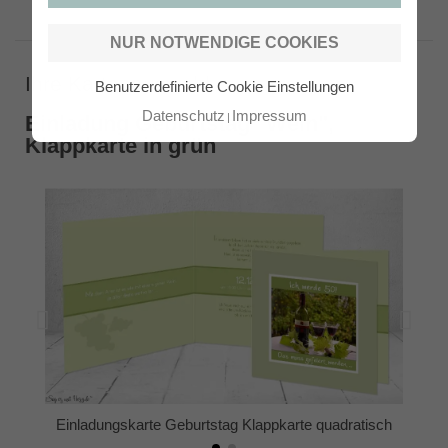
NUR NOTWENDIGE COOKIES
Ihre Kartenauswahl
Benutzerdefinierte Cookie Einstellungen
Datenschutz
Impressum
Einladung Geburtstag "Wein",
Klappkarte in grün
Einladungskarte Geburtstag Klappkarte quadratisch