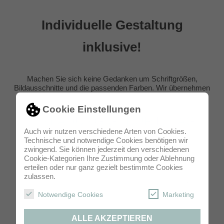
Individuelle Gestaltung
inklusive!
Machen Sie sich keine Gedanken um Schriftgrößen,
Bildausschnitte und die passenden Farben. Wir übernehmen
das alles für Sie und gestalten Ihre
Cookie Einstellungen
EINLADUNG GEBURTSTAG
Auch wir nutzen verschiedene Arten von Cookies.
Technische und notwendige Cookies benötigen wir
individuell und persönlich, wie Sie selbst.
zwingend. Sie können jederzeit den verschiedenen
Cookie-Kategorien Ihre Zustimmung oder Ablehnung
erteilen oder nur ganz gezielt bestimmte Cookies
Mit uns halten Sie Ihre schönsten Momente in liebevollen
zulassen.
Fotokarten fest und sparen Zeit und Gestaltungsaufwand.
Notwendige Cookies
Marketing
Ihren Liebsten können Sie mit ganz persönlichen Karten
überraschen und bleibende Erinnerungen verschenken.
ALLE AKZEPTIEREN