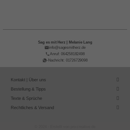
Sag es mit Herz | Melanie Lang
info@sagesmitherz.de
Anruf: 064258182498
-Nachricht: 01726729098
Kontakt | Über uns
Bestellung & Tipps
Texte & Sprüche
Rechtliches & Versand
© 2024 - Erstellt von pro-creative.de