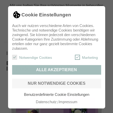
Mit uns halten Sie Ihre schönsten Momente in liebevollen
Fotokarten fest und sparen Zeit und Gestaltungsaufwand.
Cookie Einstellungen
Ihren Liebsten können Sie mit ganz persönlichen Karten
überraschen und bleibende Erinnerungen verschenken.
Auch wir nutzen verschiedene Arten von Cookies.
Technische und notwendige Cookies benötigen wir
zwingend. Sie können jederzeit den verschiedenen
Cookie-Kategorien Ihre Zustimmung oder Ablehnung
erteilen oder nur ganz gezielt bestimmte Cookies
zulassen.
Ihre Kartenauswahl
Notwendige Cookies
Marketing
Einladung 30. Geburtstag, Klappkarte,
lila flieder
ALLE AKZEPTIEREN
NUR NOTWENDIGE COOKIES
Benutzerdefinierte Cookie Einstellungen
Datenschutz
Impressum