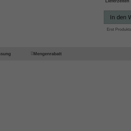
Lieferzeiten
In den 
Erst Produkt
ssung
Mengenrabatt