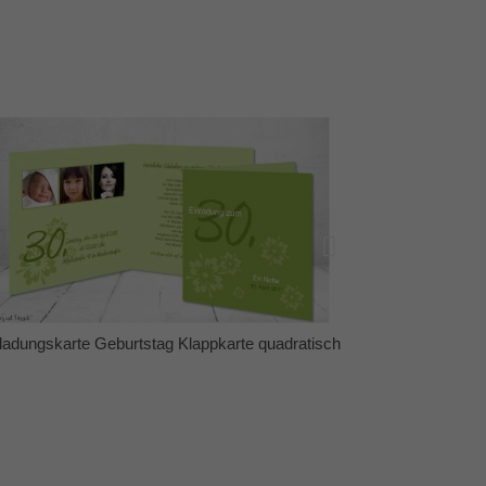
h
Einladungskarte Geburtstag Klappkarte quadratisch
Einla