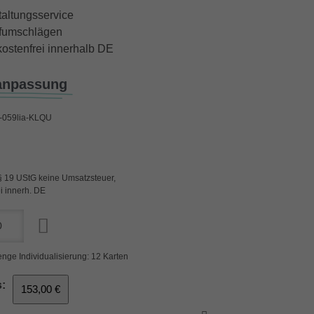
taltungsservice
iefumschlägen
ostenfrei innerhalb DE
anpassung
059lia-KLQU
§ 19 UStG keine Umsatzsteuer,
i innerh. DE
nge Individualisierung: 12 Karten
:
153,00 €