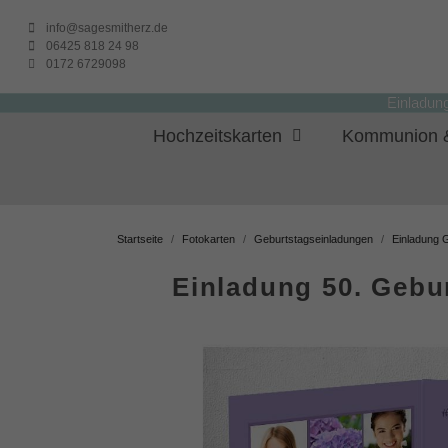
info@sagesmitherz.de
06425 818 24 98
0172 6729098
Einladun
Hochzeitskarten
Kommunion &
Startseite
Fotokarten
Geburtstagseinladungen
Einladung 
Einladung 50. Gebu