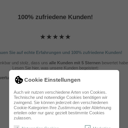
100% zufriedene Kunden!
★★★★★
auen Sie auf echte Erfahrungen und 100% zufriedene Kunden!
ankbar und stolz, dass uns
alle Kunden mit 5 Sternen
bewertet habe
Lesen Sie hier, was unsere Kunden begeistert:
ertungen Geprüfter Webshop
&
Google Rezensionen ansehen
Cookie Einstellungen
Auch wir nutzen verschiedene Arten von Cookies.
Technische und notwendige Cookies benötigen wir
zwingend. Sie können jederzeit den verschiedenen
Cookie-Kategorien Ihre Zustimmung oder Ablehnung
erteilen oder nur ganz gezielt bestimmte Cookies
zulassen.