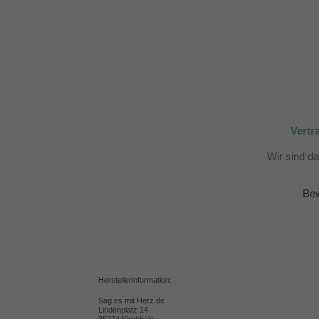
Vertr
Wir sind d
Bew
Herstellerinformation:
Sag es mit Herz.de
Lindenplatz 14
35274 Kirchhain