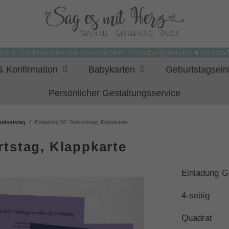
gen & Dankeskarten mit persönlichem Gestaltungsservice ♥ versandk
 Konfirmation
Babykarten
Geburtstagsei
Persönlicher Gestaltungsservice
Geburtstag
Einladung 50. Geburtstag, Klappkarte
rtstag, Klappkarte
Einladung G
4-
seitig
Quadrat