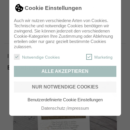
Mit uns halten Sie Ihre schönsten Momente in liebevollen
Fotokarten fest und sparen Zeit und Gestaltungsaufwand.
Cookie Einstellungen
Ihren Liebsten können Sie mit ganz persönlichen Karten
Auch wir nutzen verschiedene Arten von Cookies.
überraschen und bleibende Erinnerungen verschenken.
Technische und notwendige Cookies benötigen wir
zwingend. Sie können jederzeit den verschiedenen
Cookie-Kategorien Ihre Zustimmung oder Ablehnung
erteilen oder nur ganz gezielt bestimmte Cookies
zulassen.
Ihre Kartenauswahl
Notwendige Cookies
Marketing
Einladung 40. Geburtstag, Fotokarte
ALLE AKZEPTIEREN
NUR NOTWENDIGE COOKIES
Benutzerdefinierte Cookie Einstellungen
Datenschutz
Impressum