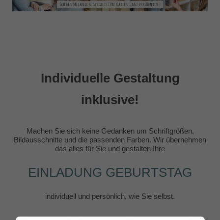
Individuelle Gestaltung
inklusive!
Machen Sie sich keine Gedanken um Schriftgrößen,
Bildausschnitte und die passenden Farben. Wir übernehmen
das alles für Sie und gestalten Ihre
EINLADUNG GEBURTSTAG
individuell und persönlich, wie Sie selbst.