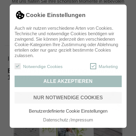
Mit uns halten Sie Ihre schönsten Momente in liebevollen
Fotokarten fest und sparen Zeit und Gestaltungsaufwand.
Cookie Einstellungen
Ihren Liebsten können Sie mit ganz persönlichen Karten
überraschen und bleibende Erinnerungen verschenken.
Auch wir nutzen verschiedene Arten von Cookies.
Technische und notwendige Cookies benötigen wir
zwingend. Sie können jederzeit den verschiedenen
Cookie-Kategorien Ihre Zustimmung oder Ablehnung
erteilen oder nur ganz gezielt bestimmte Cookies
zulassen.
Ihre Kartenauswahl
Notwendige Cookies
Marketing
Einladung 50. Geburtstag, Fotokarte
12,5x12,5 cm, grün
ALLE AKZEPTIEREN
NUR NOTWENDIGE COOKIES
Benutzerdefinierte Cookie Einstellungen
Datenschutz
Impressum