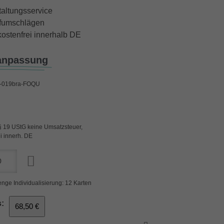
taltungsservice
iefumschlägen
ostenfrei innerhalb DE
anpassung
019bra-FOQU
§ 19 UStG keine Umsatzsteuer,
i innerh. DE
nge Individualisierung: 12 Karten
:
68,50 €