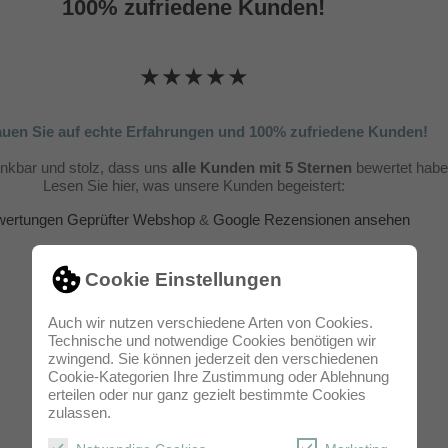
100% zufriedene Kunden!
★★★★★
auen Sie auf echte Erfahrungen und 100% zufriedene Kunden!
ankbar und stolz, dass uns
alle Kunden mit 5 Sternen
bewertet habe
Lesen Sie hier, was unsere Kunden begeistert:
ertungen Geprüfter Webshop
&
Google Rezensionen ansehen
Cookie Einstellungen
Auch wir nutzen verschiedene Arten von Cookies.
Technische und notwendige Cookies benötigen wir
zwingend. Sie können jederzeit den verschiedenen
Cookie-Kategorien Ihre Zustimmung oder Ablehnung
erteilen oder nur ganz gezielt bestimmte Cookies
zulassen.