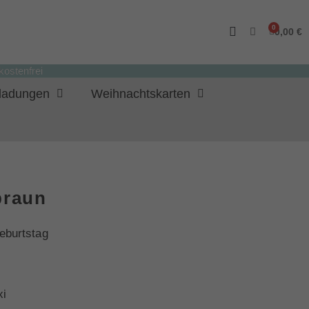
0,00 €
ostenfrei
nladungen
Weihnachtskarten
braun
eburtstag
xi