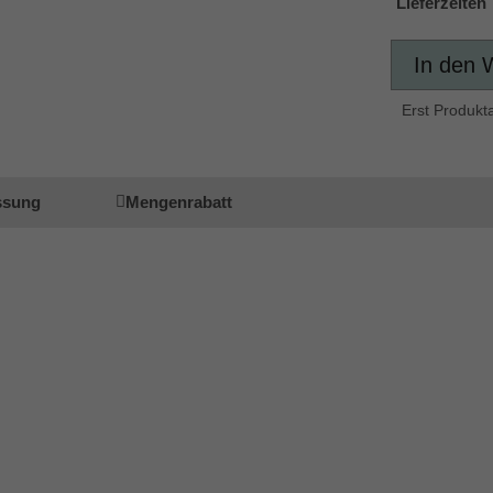
Lieferzeiten
In den 
Erst Produkt
ssung
Mengenrabatt