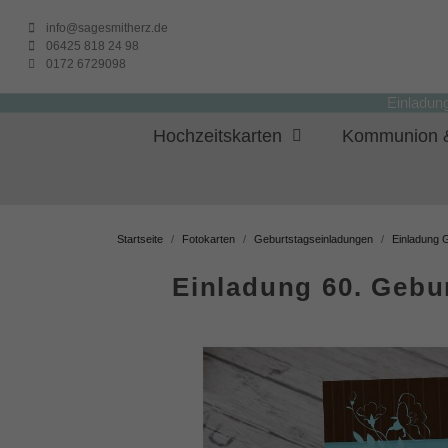
info@sagesmitherz.de
06425 818 24 98
0172 6729098
Einladun
Hochzeitskarten
Kommunion &
Startseite
Fotokarten
Geburtstagseinladungen
Einladung 
Einladung 60. Gebur