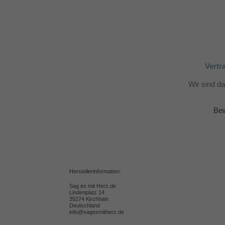
Vertr
Wir sind d
Bew
Herstellerinformation:
Sag es mit Herz.de
Lindenplatz 14
35274 Kirchhain
Deutschland
info@sagesmitherz.de