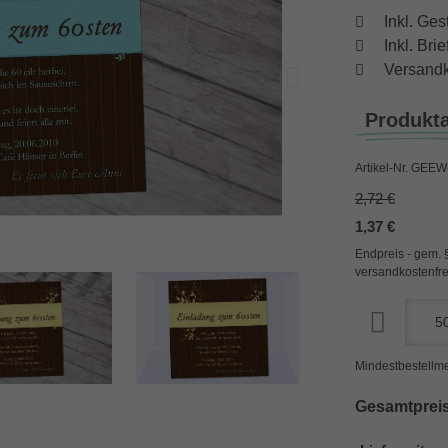
Inkl. Ges
Inkl. Br
Versandk
Produkt
Artikel-Nr.
GEEW-
2,72 €
1,37 €
Endpreis - gem. 
versandkostenfre
Mindestbestellme
Gesamtpreis