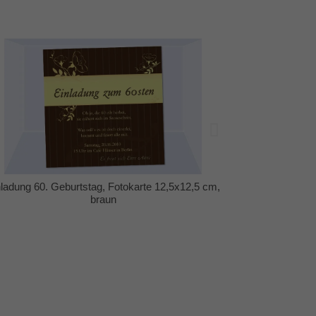
Einladungskarten 60. Geburtstag
Einla