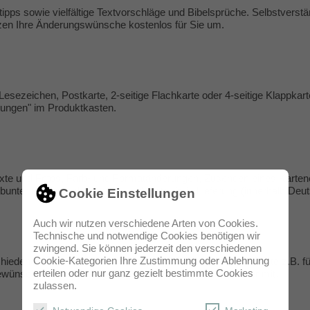
tipps
sowie vielfältige
Textvorschläge
und Bibelsprüche. Selbstverständ
zen Ihre Änderungswünsche kostenlos für Sie um.
Lesezeichen, Postkarte, 2-seitige Flachkarte oder 4-seitige Klappkar
lungen
" im Produktkasten.
Texte und Fotos, Farb- und Formatänderungen, Zusenden eines Karten
r bunter Briefumschläge, versandkostenfreie Lieferung (innerhalb Deu
Cookie Einstellungen
Auch wir nutzen verschiedene Arten von Cookies.
Technische und notwendige Cookies benötigen wir
zwingend. Sie können jederzeit den verschiedenen
Cookie-Kategorien Ihre Zustimmung oder Ablehnung
hiedenen Textvarianten erhalten. Somit können Sie Ihre Gäste z.B. fü
erteilen oder nur ganz gezielt bestimmte Cookies
 gewünschten Einzelmengen sowie die zwei Daten der Feier mit.
zulassen.