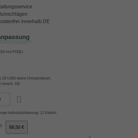
taltungsservice
iefumschlägen
ostenfrei innerhalb DE
anpassung
020-ros-FOQU
§ 19 UStG keine Umsatzsteuer,
i innerh. DE
nge Individualisierung: 12 Karten
:
68,50 €