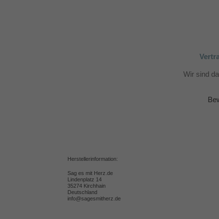
Vertr
Wir sind d
Bew
Herstellerinformation:
Sag es mit Herz.de
Lindenplatz 14
35274 Kirchhain
Deutschland
info@sagesmitherz.de