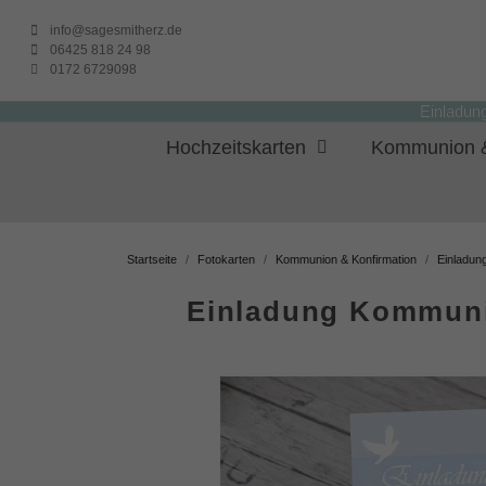
info@sagesmitherz.de
06425 818 24 98
0172 6729098
Einladun
Hochzeitskarten
Kommunion &
Startseite
Fotokarten
Kommunion & Konfirmation
Einladun
Einladung Kommunio