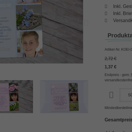
Inkl. Ges
Inkl. Br
Versandk
Produkt
Artikel-Nr.
KOEI-
2,72 €
1,37 €
Endpreis - gem. 
versandkostenfre
Mindestbestellme
Gesamtpreis