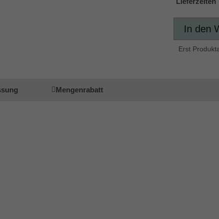
Lieferzeiten
In den 
Erst Produkt
ssung
Mengenrabatt