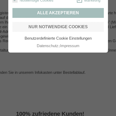
Notwendige Cookies
Marketing
ALLE AKZEPTIEREN
gisterkarte "Fotos & Texte" in diesem Artikel Ihre Fotos für die Karte 
auf der Karte platziert werden sollen.
rn Ihre Bestellung in der gewünschten Menge "In den Warenkorb" (Mi
NUR NOTWENDIGE COOKIES
e ein neues Konto bei uns an und teilen uns Ihre Rechnungs- und Liefe
ail-Adresse und Ihrem Passwort ein.
usgewiesenen Rechnungsbetrag auf unser Konto.
Benutzerdefinierte Cookie Einstellungen
s Rechnungsbetrages auf unserem Konto erstellen wir Ihnen einen Ge
Datenschutz
Impressum
altungsentwurf frei, werden Ihre Karten gedruckt und kostenlos (inne
inden Sie in unserem Infokasten unter
Bestellablauf
.
100% zufriedene Kunden!