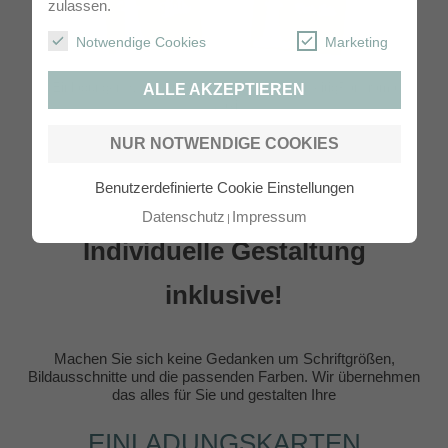
zulassen.
Notwendige Cookies
Marketing
Einladungen Kommunion / KonfirmationzweiseitigPanorama
ALLE AKZEPTIEREN
Maxi
NUR NOTWENDIGE COOKIES
Benutzerdefinierte Cookie Einstellungen
Datenschutz
Impressum
Individuelle Gestaltung
inklusive!
Machen Sie sich keine Gedanken um Schriftgrößen,
Bildausschnitte und die passenden Farben. Wir übernehmen
das alles für Sie und gestalten Ihre
EINLADUNGSKARTEN