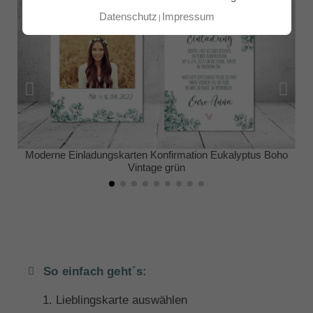
Datenschutz
Impressum
Moderne Einladungskarten Konfirmation Eukalyptus Boho
Vintage grün
So einfach geht´s:
Lieblingskarte auswählen