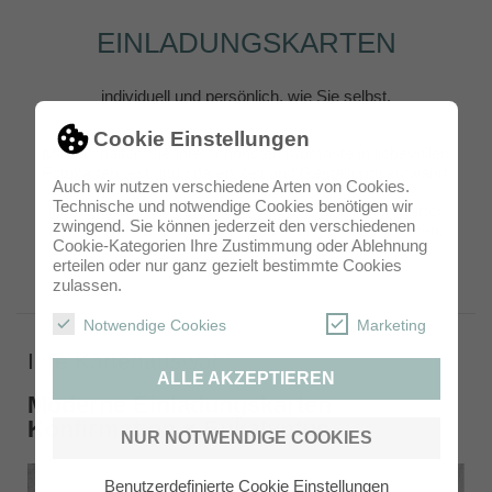
EINLADUNGSKARTEN
individuell und persönlich, wie Sie selbst.
Cookie Einstellungen
Mit uns halten Sie Ihre schönsten Momente in liebevollen
Fotokarten fest und sparen Zeit und Gestaltungsaufwand.
Auch wir nutzen verschiedene Arten von Cookies.
Technische und notwendige Cookies benötigen wir
Ihren Liebsten können Sie mit ganz persönlichen Karten
zwingend. Sie können jederzeit den verschiedenen
überraschen und bleibende Erinnerungen verschenken.
Cookie-Kategorien Ihre Zustimmung oder Ablehnung
erteilen oder nur ganz gezielt bestimmte Cookies
zulassen.
Notwendige Cookies
Marketing
Ihre Kartenauswahl
ALLE AKZEPTIEREN
Moderne Einladungskarten
Konfirmation ♥ Eukalyptus
NUR NOTWENDIGE COOKIES
Benutzerdefinierte Cookie Einstellungen