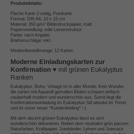
Produktdetails:
Flache Karte 2-seitig, Postkarte
Format: DIN A6, 10 x 15 cm
Material: 350 g/m² Bilderdruckpapier, matt
Papierveredlung: edle Leinenstruktur
Farbe: nach Angabe
Briefumschläge: inkl.
Mindestbestellmenge: 12 Karten
Moderne Einladungskarten zur
Konfirmation
♥ mit grünen Eukalyptus
Ranken
Eukalyptus, Boho, Vintage ist in aller Munde. Kein Wunder,
die zarten mit Aquarell gemalten Blüten schauen einfach
zauberhaft modern und wunderschön aus. Somit liegt die
Konfirmationseinladung im Eukalyptus Stil absolut im Trend
und ist unser neuer *Kundenliebling* :-)
Mit dem dezent grünen Eukalyptus lässt es sich
wunderschön dekorieren. Neben dem neutralen grün passen
Naturfarben, Kraftpapier, Jutebänder, Leinen und Jutesack