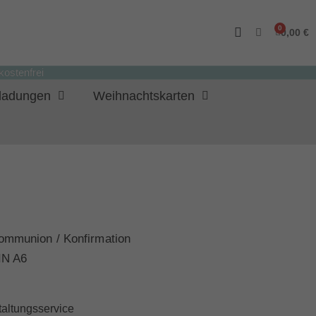
0,00 €
ostenfrei
nladungen
Weihnachtskarten
ommunion / Konfirmation
IN A6
taltungsservice