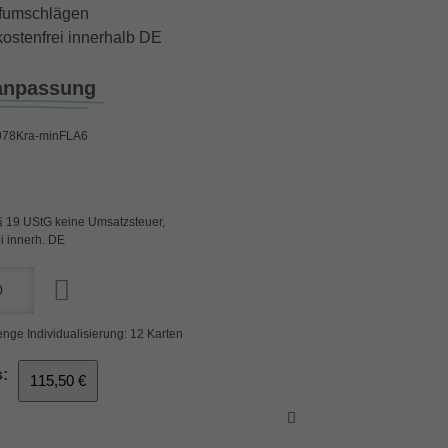
iefumschlägen
ostenfrei innerhalb DE
anpassung
078Kra-minFLA6
§ 19 UStG keine Umsatzsteuer,
i innerh. DE
nge Individualisierung: 12 Karten
:
115,50 €