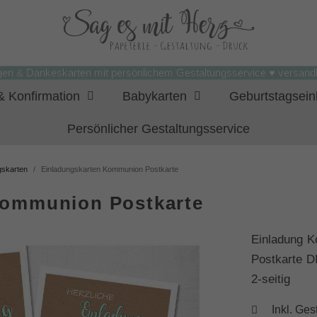
gen & Dankeskarten mit persönlichem Gestaltungsservice ♥ versandk
 Konfirmation
Babykarten
Geburtstagsei
Persönlicher Gestaltungsservice
gskarten
Einladungskarten Kommunion Postkarte
Kommunion Postkarte
Einladung K
Postkarte D
2-seitig
Inkl. Ges