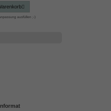
Warenkorb
anpassung ausfüllen ;-)
enformat