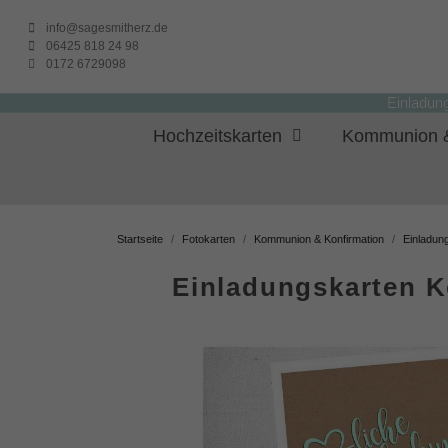
info@sagesmitherz.de
06425 818 24 98
0172 6729098
Einladun
Hochzeitskarten
Kommunion &
Startseite
Fotokarten
Kommunion & Konfirmation
Einladun
Einladungskarten 