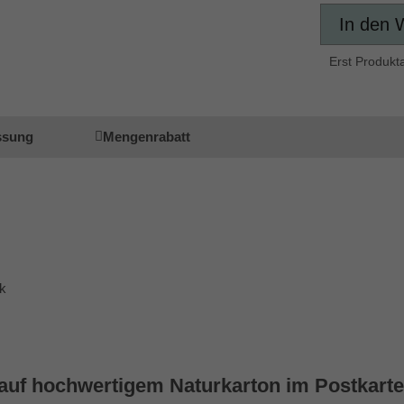
In den 
Erst Produkt
ssung
Mengenrabatt
ik
uf hochwertigem Naturkarton im Postkart