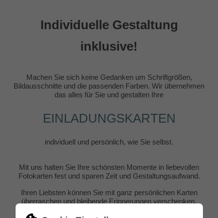
Individuelle Gestaltung
inklusive!
Machen Sie sich keine Gedanken um Schriftgrößen,
Bildausschnitte und die passenden Farben. Wir übernehmen
das alles für Sie und gestalten Ihre
EINLADUNGSKARTEN
individuell und persönlich, wie Sie selbst.
Mit uns halten Sie Ihre schönsten Momente in liebevollen
Fotokarten fest und sparen Zeit und Gestaltungsaufwand.
Ihren Liebsten können Sie mit ganz persönlichen Karten
überraschen und bleibende Erinnerungen verschenken.