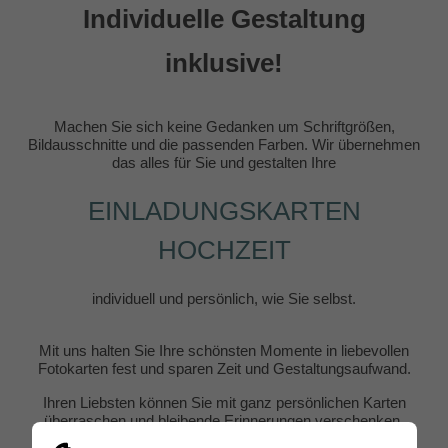
Individuelle Gestaltung
inklusive!
Machen Sie sich keine Gedanken um Schriftgrößen,
Bildausschnitte und die passenden Farben. Wir übernehmen
das alles für Sie und gestalten Ihre
EINLADUNGSKARTEN
HOCHZEIT
individuell und persönlich, wie Sie selbst.
Mit uns halten Sie Ihre schönsten Momente in liebevollen
Fotokarten fest und sparen Zeit und Gestaltungsaufwand.
Ihren Liebsten können Sie mit ganz persönlichen Karten
überraschen und bleibende Erinnerungen verschenken.