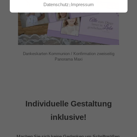
Datenschutz
Impressum
Dankeskarten Kommunion / Konfirmation zweiseitig
Panorama Maxi
Individuelle Gestaltung
inklusive!
Machen Sie sich keine Gedanken um Schriftgrößen,