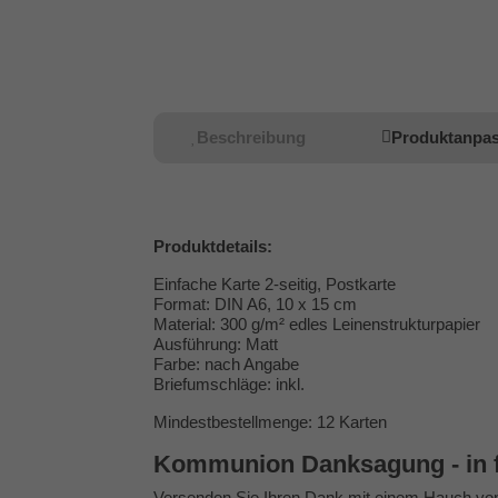
Beschreibung
Produktanpa
Produktdetails:
Einfache Karte 2-seitig, Postkarte
Format: DIN A6, 10 x 15 cm
Material: 300 g/m² edles Leinenstrukturpapier
Ausführung: Matt
Farbe: nach Angabe
Briefumschläge: inkl.
Mindestbestellmenge: 12 Karten
Kommunion Danksagung - in fl
Versenden Sie Ihren Dank mit einem Hauch vo