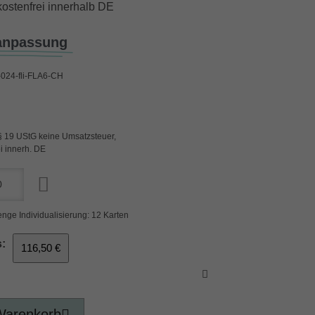
ostenfrei innerhalb DE
anpassung
024-fli-FLA6-CH
§ 19 UStG keine Umsatzsteuer,
i innerh. DE
nge Individualisierung: 12 Karten
:
116,50 €
Warenkorb