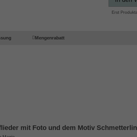
Erst Produkt
ssung
Mengenrabatt
ieder mit Foto und dem Motiv Schmetterli
n Magie.