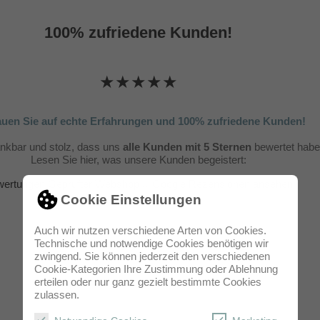
100% zufriedene Kunden!
★★★★★
auen Sie auf echte Erfahrungen und 100% zufriedene Kunden!
ankbar und stolz, dass uns
alle Kunden mit 5 Sternen
bewertet habe
Lesen Sie hier, was unsere Kunden begeistert:
ertungen Geprüfter Webshop
&
Google Rezensionen ansehen
Cookie Einstellungen
Auch wir nutzen verschiedene Arten von Cookies.
Technische und notwendige Cookies benötigen wir
zwingend. Sie können jederzeit den verschiedenen
Cookie-Kategorien Ihre Zustimmung oder Ablehnung
erteilen oder nur ganz gezielt bestimmte Cookies
zulassen.