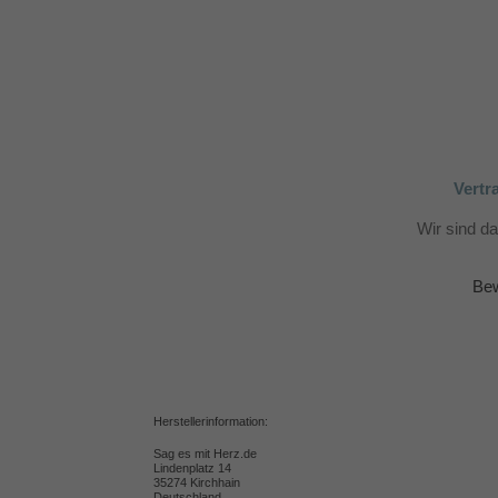
Vertr
Wir sind d
Bew
Herstellerinformation:
Sag es mit Herz.de
Lindenplatz 14
35274 Kirchhain
Deutschland