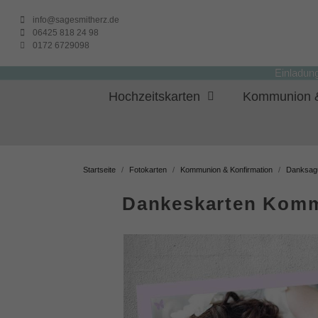
info@sagesmitherz.de
06425 818 24 98
0172 6729098
Einladun
Hochzeitskarten
Kommunion &
Startseite
Fotokarten
Kommunion & Konfirmation
Danksag
Dankeskarten Komm