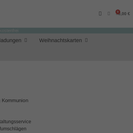
0,00 €
ostenfrei
nladungen
Weihnachtskarten
g Kommunion
taltungsservice
iefumschlägen