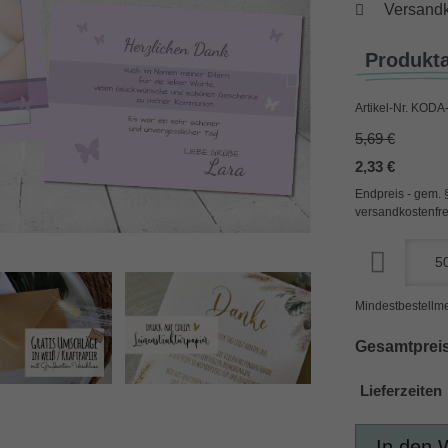
Versandk
Produkt
Artikel-Nr.
KODA-
5,69 €
2,33 €
Endpreis - gem. 
versandkostenfre
Mindestbestellme
Gesamtpreis
Lieferzeiten
In den 