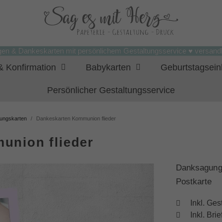
gen & Dankeskarten mit persönlichem Gestaltungsservice ♥ versandk
 Konfirmation
Babykarten
Geburtstagsei
Persönlicher Gestaltungsservice
ungskarten
Dankeskarten Kommunion flieder
union flieder
Danksagun
Postkarte
Inkl. Ges
Inkl. Br