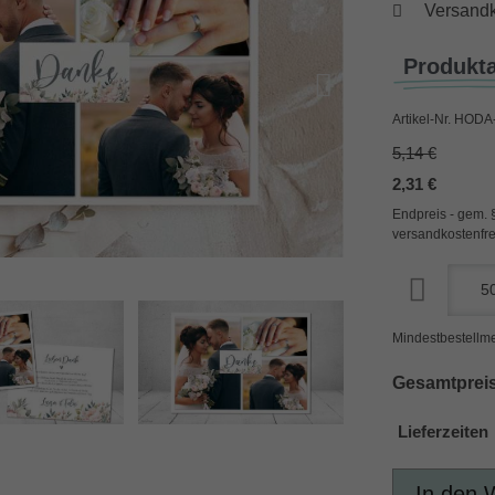
Versandk
Produkt
Artikel-Nr.
HODA-
5,14 €
2,31 €
Endpreis - gem. 
versandkostenfre
Mindestbestellme
Gesamtpreis
Lieferzeiten
In den 