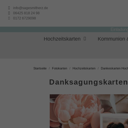
info@sagesmitherz.de
06425 818 24 98
0172 6729098
Einladun
Hochzeitskarten
Kommunion &
Startseite
Fotokarten
Hochzeitskarten
Dankeskarten Hoch
Danksagungskarten