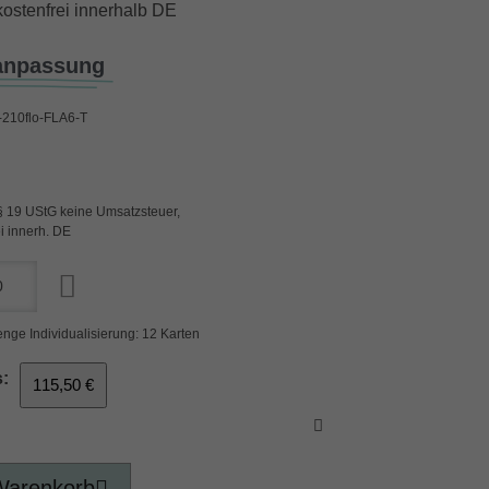
ostenfrei innerhalb DE
anpassung
210flo-FLA6-T
§ 19 UStG keine Umsatzsteuer,
i innerh. DE
nge Individualisierung: 12 Karten
:
115,50 €
Warenkorb