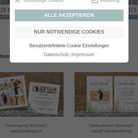
Notwendige Cookies
Marketing
ALLE AKZEPTIEREN
NUR NOTWENDIGE COOKIES
Benutzerdefinierte Cookie Einstellungen
Datenschutz
Impressum
 Momente:
Danksagung Hochzeit2-
Dankeskarten Hochzeit2-
seitigQuadratisch
seitigPostkartenformat