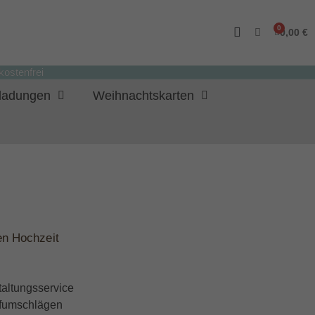
0,00 €
ostenfrei
nladungen
Weihnachtskarten
n Hochzeit
taltungsservice
iefumschlägen