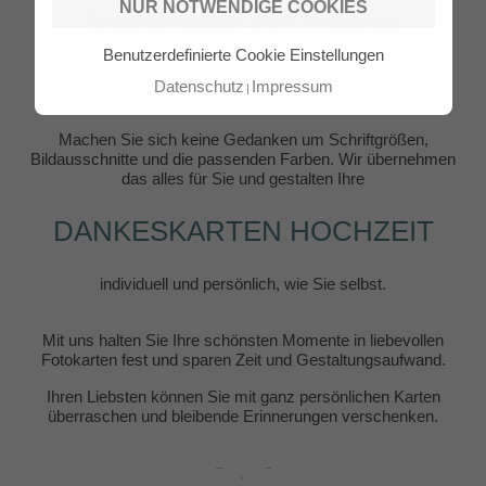
NUR NOTWENDIGE COOKIES
Individuelle Gestaltung
Benutzerdefinierte Cookie Einstellungen
inklusive!
Datenschutz
Impressum
Machen Sie sich keine Gedanken um Schriftgrößen,
Bildausschnitte und die passenden Farben. Wir übernehmen
das alles für Sie und gestalten Ihre
DANKESKARTEN HOCHZEIT
individuell und persönlich, wie Sie selbst.
Mit uns halten Sie Ihre schönsten Momente in liebevollen
Fotokarten fest und sparen Zeit und Gestaltungsaufwand.
Ihren Liebsten können Sie mit ganz persönlichen Karten
überraschen und bleibende Erinnerungen verschenken.