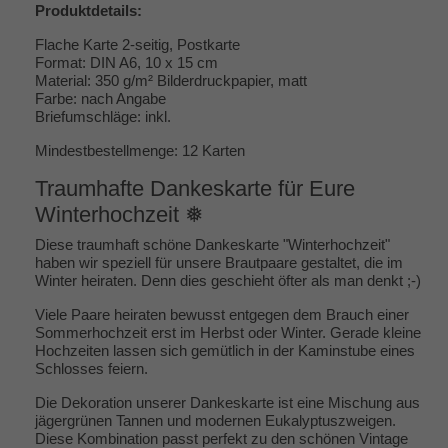
Produktdetails:
Flache Karte 2-seitig, Postkarte
Format: DIN A6, 10 x 15 cm
Material: 350 g/m² Bilderdruckpapier, matt
Farbe: nach Angabe
Briefumschläge: inkl.
Mindestbestellmenge: 12 Karten
Traumhafte Dankeskarte für Eure
Winterhochzeit ❅
Diese traumhaft schöne Dankeskarte "Winterhochzeit"
haben wir speziell für unsere Brautpaare gestaltet, die im
Winter heiraten. Denn dies geschieht öfter als man denkt ;-)
Viele Paare heiraten bewusst entgegen dem Brauch einer
Sommerhochzeit erst im Herbst oder Winter. Gerade kleine
Hochzeiten lassen sich gemütlich in der Kaminstube eines
Schlosses feiern.
Die Dekoration unserer Dankeskarte ist eine Mischung aus
jägergrünen Tannen und modernen Eukalyptuszweigen.
Diese Kombination passt perfekt zu den schönen Vintage